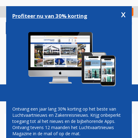
Overslaan
en
x
Digitaal Magazine
Registreer
Check in
naar
Profiteer nu van 30% korting
de
inhoud
gaan
Magazine
Podcasts
Vacatures
Toggl
naviga
Ontvang een jaar lang 30% korting op het beste van
Luchtvaartnieuws en Zakenreisnieuws. Krijg onbeperkt
toegang tot al het nieuws en de bijbehorende Apps.
PRIMEUR VOOR AIR EUROPA
Ontvang tevens 12 maanden het Luchtvaartnieuws
MET EERSTE SPAANSE
Magazine in de mail of op de mat.