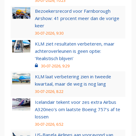
30-07-2026, 10:23
Bezoekersrecord voor Farnborough
Airshow: 41 procent meer dan de vorige
keer
30-07-2026, 9:30
KLM ziet resultaten verbeteren, maar
achteroverleunen is geen optie:
‘Realistisch blijven’
30-07-2026, 9:29
KLM laat verbetering zien in tweede
kwartaal, maar de weg is nog lang
30-07-2026, 8:22
Icelandair tekent voor zes extra Airbus
A320neo's om laatste Boeing 757's af te
lossen
30-07-2026, 6:52
US-Bangla Airlines aan vooravond van