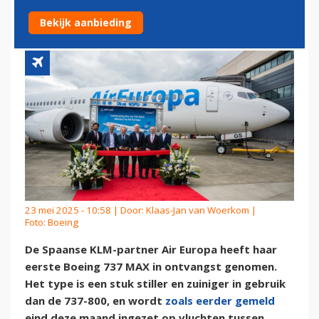
BOEING 737 MAX
Bekijk aanbieding
23 mei 2025 - 10:58 | Door:
Klaas-Jan van Woerkom
|
Foto: Boeing
De Spaanse KLM-partner Air Europa heeft haar
eerste Boeing 737 MAX in ontvangst genomen.
Het type is een stuk stiller en zuiniger in gebruik
dan de 737-800, en wordt
zoals eerder gemeld
eind deze maand ingezet op vluchten tussen