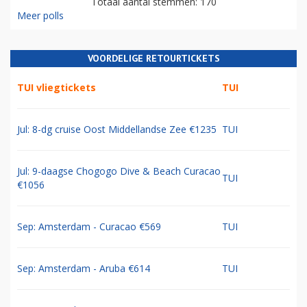
Totaal aantal stemmen: 170
Meer polls
VOORDELIGE RETOURTICKETS
TUI vliegtickets
TUI
Jul: 8-dg cruise Oost Middellandse Zee €1235
TUI
Jul: 9-daagse Chogogo Dive & Beach Curacao
TUI
€1056
Sep: Amsterdam - Curacao €569
TUI
Sep: Amsterdam - Aruba €614
TUI