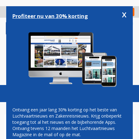
Overslaan
en
x
Digitaal Magazine
Registreer
Check in
naar
Profiteer nu van 30% korting
de
inhoud
gaan
Magazine
Podcasts
Vacatures
Toggl
naviga
Ontvang een jaar lang 30% korting op het beste van
Luchtvaartnieuws en Zakenreisnieuws. Krijg onbeperkt
toegang tot al het nieuws en de bijbehorende Apps.
BRUSSELS AIRLINES KRIJGT
Ontvang tevens 12 maanden het Luchtvaartnieuws
MET FILIP AERTS WEER EEN
Magazine in de mail of op de mat.