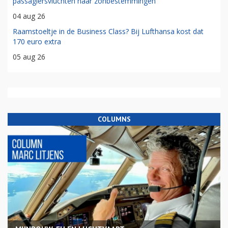
passagiersvluchten naar zonbestemmingen
04 aug 26
Raamstoeltje in de Business Class? Bij Lufthansa kost dat
170 euro extra
05 aug 26
COLUMNS