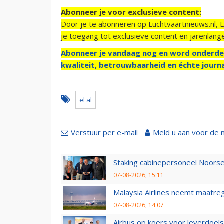
Abonneer je voor exclusieve content:
Door je te abonneren op Luchtvaartnieuws.nl, 
je toegang tot exclusieve content en jarenlang
Abonneer je vandaag nog en word onderde
kwaliteit, betrouwbaarheid en échte journa
el al
Verstuur per e-mail
Meld u aan voor de 
Staking cabinepersoneel Noorse
07-08-2026, 15:11
Malaysia Airlines neemt maatreg
07-08-2026, 14:07
Airbus op koers voor leverdoelst