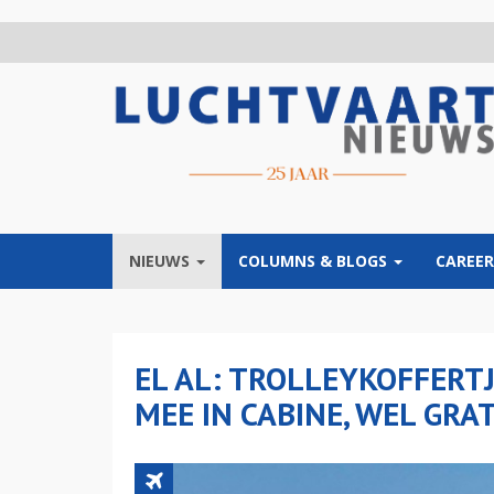
Overslaan
en
naar
de
inhoud
gaan
NIEUWS
COLUMNS & BLOGS
CAREER
EL AL: TROLLEYKOFFERT
MEE IN CABINE, WEL GRAT