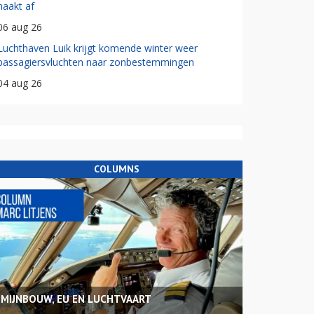
haakt af
06 aug 26
Luchthaven Luik krijgt komende winter weer
passagiersvluchten naar zonbestemmingen
04 aug 26
COLUMNS
MIJNBOUW, EU EN LUCHTVAART