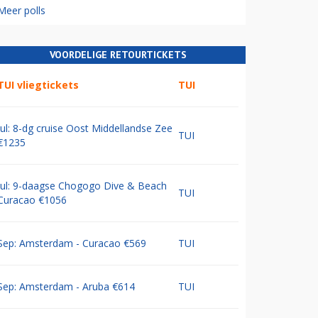
Meer polls
VOORDELIGE RETOURTICKETS
TUI vliegtickets
TUI
Jul: 8-dg cruise Oost Middellandse Zee
TUI
€1235
Jul: 9-daagse Chogogo Dive & Beach
TUI
Curacao €1056
Sep: Amsterdam - Curacao €569
TUI
Sep: Amsterdam - Aruba €614
TUI