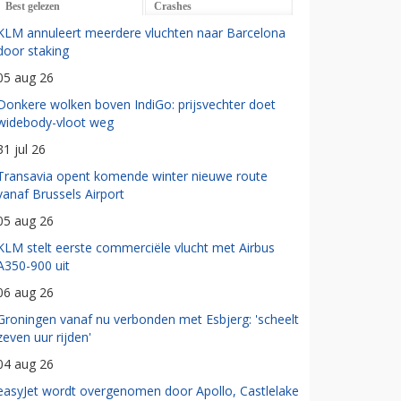
Best gelezen
Crashes
KLM annuleert meerdere vluchten naar Barcelona
door staking
05 aug 26
Donkere wolken boven IndiGo: prijsvechter doet
widebody-vloot weg
31 jul 26
Transavia opent komende winter nieuwe route
vanaf Brussels Airport
05 aug 26
KLM stelt eerste commerciële vlucht met Airbus
A350-900 uit
06 aug 26
Groningen vanaf nu verbonden met Esbjerg: 'scheelt
zeven uur rijden'
04 aug 26
easyJet wordt overgenomen door Apollo, Castlelake