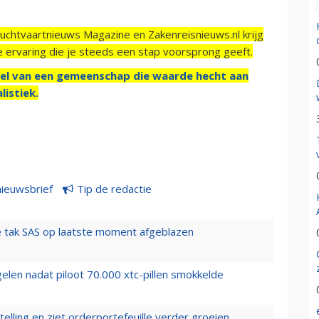
Luchtvaartnieuws Magazine en Zakenreisnieuws.nl krijg
e ervaring die je steeds een stap voorsprong geeft.
el van een gemeenschap die waarde hecht aan
listiek.
nieuwsbrief
Tip de redactie
 tak SAS op laatste moment afgeblazen
elen nadat piloot 70.000 xtc-pillen smokkelde
elling en ziet orderportefeuille verder groeien