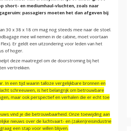
p short- en mediumhaul-vluchten, zoals naar
agageruim: passagiers moeten het dan afgeven bij
 van 30 x 38 x 18 cm mag nog steeds mee naar de stoel.
handbagage mee wil nemen in de cabine, moet voortaan
 Flex). Er geldt een uitzondering voor leden van het
s of hoger.
 helpt deze maatregel om de doorstroming bij het
ten vertrekken.
r. In een tijd waarin talloze vergelijkbare bronnen en
acht schreeuwen, is het belangrijk om betrouwbare
ngen, maar ook perspectief en verhalen die er echt toe
ieuws vind je die betrouwbaarheid. Onze toewijding aan
ijke nieuws over de luchtvaart- en (zaken)reisindustrie
raag een stap voor willen blijven.