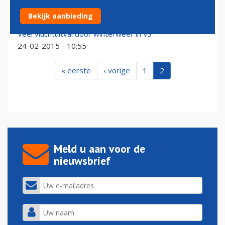
Pilotenstaking kost Lufthansa woensdag 400 vluchten
Bekijk aanbieding
17-03-2015 - 15:46
Veel vluchtuitval door winterweer in VS
24-02-2015 - 10:55
« eerste
‹ vorige
1
2
Meld u aan voor de
nieuwsbrief