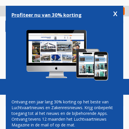
Overslaan
en
x
Digitaal Magazine
Registreer
Check in
naar
Profiteer nu van 30% korting
de
inhoud
gaan
Magazine
Podcasts
Vacatures
Toggl
naviga
Ontvang een jaar lang 30% korting op het beste van
Luchtvaartnieuws en Zakenreisnieuws. Krijg onbeperkt
toegang tot al het nieuws en de bijbehorende Apps.
ANNULERINGEN
Ontvang tevens 12 maanden het Luchtvaartnieuws
Magazine in de mail of op de mat.