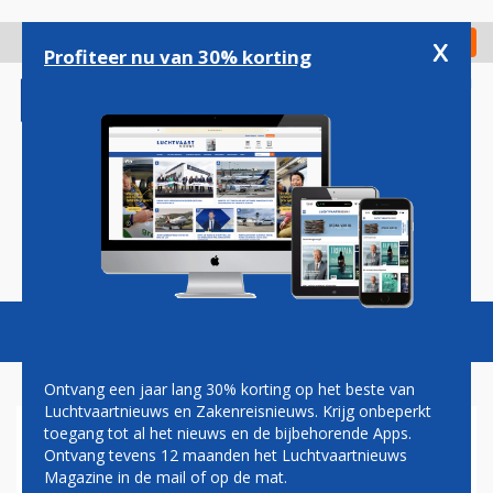
Overslaan
en
x
Digitaal Magazine
Registreer
Check in
naar
Profiteer nu van 30% korting
de
inhoud
gaan
Magazine
Podcasts
Vacatures
Toggl
naviga
Ontvang een jaar lang 30% korting op het beste van
Luchtvaartnieuws en Zakenreisnieuws. Krijg onbeperkt
toegang tot al het nieuws en de bijbehorende Apps.
ANNULERINGEN
Ontvang tevens 12 maanden het Luchtvaartnieuws
Magazine in de mail of op de mat.