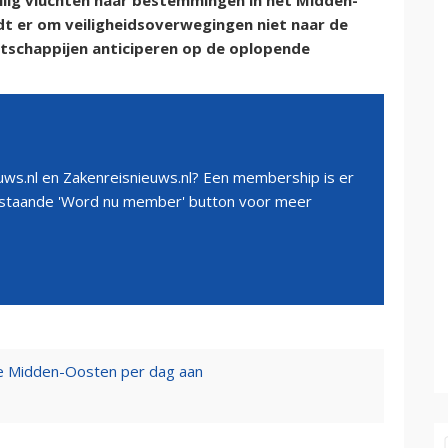
eilig vluchten naar bestemmingen in het Midden-
t er om veiligheidsoverwegingen niet naar de
tschappijen anticiperen op de oplopende
ws.nl en Zakenreisnieuws.nl? Een membership is er
erstaande 'Word nu member' button voor meer
tie Midden-Oosten per dag aan