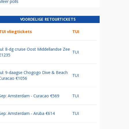
Meer polls
VOORDELIGE RETOURTICKETS
TUI vliegtickets
TUI
Jul: 8-dg cruise Oost Middellandse Zee
TUI
€1235
Jul: 9-daagse Chogogo Dive & Beach
TUI
Curacao €1056
Sep: Amsterdam - Curacao €569
TUI
Sep: Amsterdam - Aruba €614
TUI