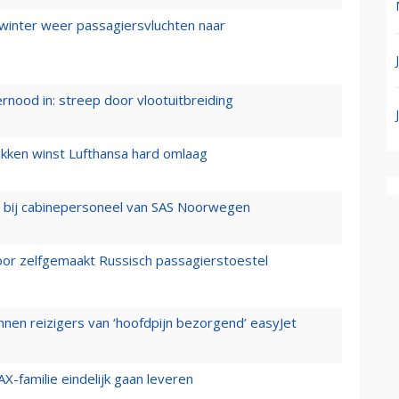
 winter weer passagiersvluchten naar
ernood in: streep door vlootuitbreiding
ukken winst Lufthansa hard omlaag
 bij cabinepersoneel van SAS Noorwegen
voor zelfgemaakt Russisch passagierstoestel
nen reizigers van ‘hoofdpijn bezorgend’ easyJet
X-familie eindelijk gaan leveren