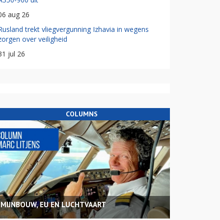
06 aug 26
Rusland trekt vliegvergunning Izhavia in wegens
zorgen over veiligheid
31 jul 26
COLUMNS
MIJNBOUW, EU EN LUCHTVAART