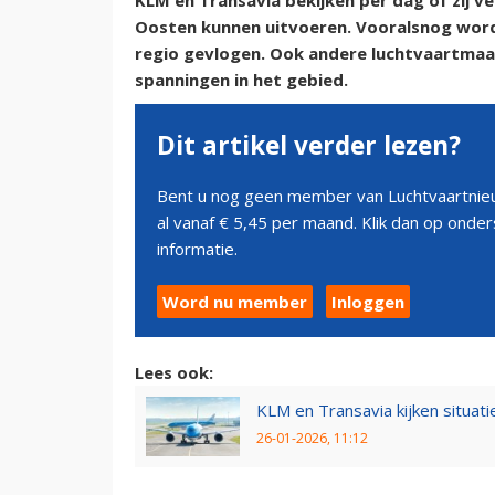
KLM en Transavia bekijken per dag of zij v
Oosten kunnen uitvoeren. Vooralsnog word
regio gevlogen. Ook andere luchtvaartmaa
spanningen in het gebied.
Dit artikel verder lezen?
Bent u nog geen member van Luchtvaartnieu
al vanaf € 5,45 per maand. Klik dan op ond
informatie.
Word nu member
Inloggen
Lees ook:
KLM en Transavia kijken situa
26-01-2026, 11:12