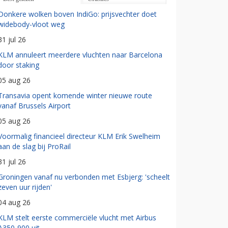
Donkere wolken boven IndiGo: prijsvechter doet
widebody-vloot weg
31 jul 26
KLM annuleert meerdere vluchten naar Barcelona
door staking
05 aug 26
Transavia opent komende winter nieuwe route
vanaf Brussels Airport
05 aug 26
Voormalig financieel directeur KLM Erik Swelheim
aan de slag bij ProRail
31 jul 26
Groningen vanaf nu verbonden met Esbjerg: 'scheelt
zeven uur rijden'
04 aug 26
KLM stelt eerste commerciële vlucht met Airbus
A350-900 uit