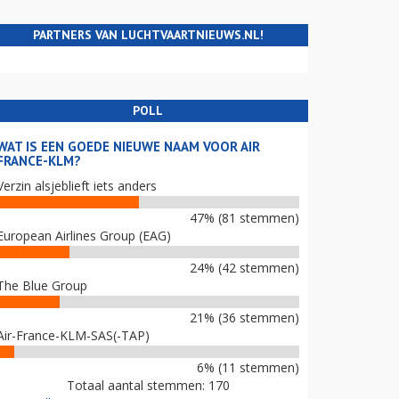
PARTNERS VAN LUCHTVAARTNIEUWS.NL!
POLL
WAT IS EEN GOEDE NIEUWE NAAM VOOR AIR
FRANCE-KLM?
Verzin alsjeblieft iets anders
47% (81 stemmen)
European Airlines Group (EAG)
24% (42 stemmen)
The Blue Group
21% (36 stemmen)
Air-France-KLM-SAS(-TAP)
6% (11 stemmen)
Totaal aantal stemmen: 170