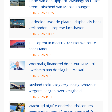
Einde van een tijdperk: Washington Dulles
neemt afscheid van Mobile Lounges
31-07-2026, 11:25
Gedeelde tweede plaats Schiphol als best
verbonden Europese luchthaven
31-07-2026, 10:37
LOT opent in maart 2027 nieuwe route
naar Hanoi
31-07-2026, 9:59
Voormalig financieel directeur KLM Erik
Swelheim aan de slag bij ProRail
31-07-2026, 9:09
Rusland trekt vliegvergunning Izhavia in
wegens zorgen over veiligheid
31-07-2026, 8:03
Wachttijd afgifte onderhoudslicenties
monteurs neemt af, maar krapte blijft