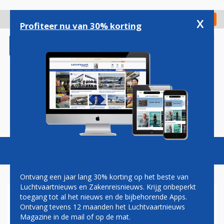
Overslaan
en
x
Digitaal Magazine
Registreer
Check in
naar
Profiteer nu van 30% korting
de
inhoud
gaan
Magazine
Podcasts
Vacatures
Toggl
naviga
Ontvang een jaar lang 30% korting op het beste van
Luchtvaartnieuws en Zakenreisnieuws. Krijg onbeperkt
toegang tot al het nieuws en de bijbehorende Apps.
STORM CONALL ZORGT VOOR
Ontvang tevens 12 maanden het Luchtvaartnieuws
OVERLAST OP SCHIPHOL:
Magazine in de mail of op de mat.