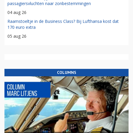
passagiersvluchten naar zonbestemmingen
04 aug 26
Raamstoeltje in de Business Class? Bij Lufthansa kost dat
170 euro extra
05 aug 26
COLUMNS