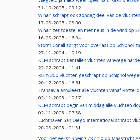
Vliegveld Jamaica weer open na orkaan Melissa
31-10-2025 - 09:12
Winair schrapt ook zondag deel van de vluchten
17-08-2025 - 08:00
Winair zet toestellen met neus in de wind op S
16-08-2025 - 16:04
Storm Conall zorgt voor overlast op Schiphol: t
27-11-2024 - 10:19
KLM schrapt tientallen vluchten vanwege harde
22-02-2024 - 11:41
Ruim 200 vluchten geschrapt op Schiphol wege
20-12-2023 - 16:51
Transavia annuleert alle vluchten vanaf Rotte
02-11-2023 - 10:17
KLM schrapt begin van middag alle vluchten do
02-11-2023 - 07:38
Luchthaven San Diego International schrapt vlu
20-08-2023 - 21:31
Voor het eerst Boeing 787-10 op Maastricht A