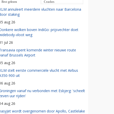
Best gelezen
Crashes
KLM annuleert meerdere vluchten naar Barcelona
door staking
05 aug 26
Donkere wolken boven IndiGo: prijsvechter doet
widebody-vloot weg
31 jul 26
Transavia opent komende winter nieuwe route
vanaf Brussels Airport
05 aug 26
KLM stelt eerste commerciële vlucht met Airbus
A350-900 uit
06 aug 26
Groningen vanaf nu verbonden met Esbjerg: 'scheelt
zeven uur rijden'
04 aug 26
easyJet wordt overgenomen door Apollo, Castlelake