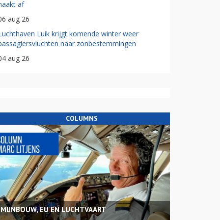
haakt af
06 aug 26
Luchthaven Luik krijgt komende winter weer
passagiersvluchten naar zonbestemmingen
04 aug 26
COLUMNS
MIJNBOUW, EU EN LUCHTVAART