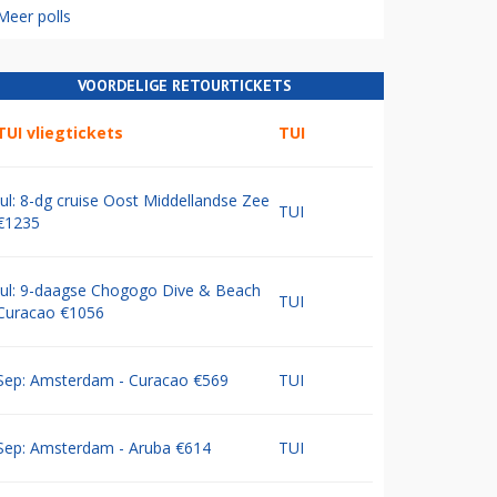
Meer polls
VOORDELIGE RETOURTICKETS
TUI vliegtickets
TUI
Jul: 8-dg cruise Oost Middellandse Zee
TUI
€1235
Jul: 9-daagse Chogogo Dive & Beach
TUI
Curacao €1056
Sep: Amsterdam - Curacao €569
TUI
Sep: Amsterdam - Aruba €614
TUI