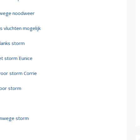
anwege noodweer
ks vluchten mogelijk
danks storm
et storm Eunice
voor storm Corrie
door storm
vanwege storm