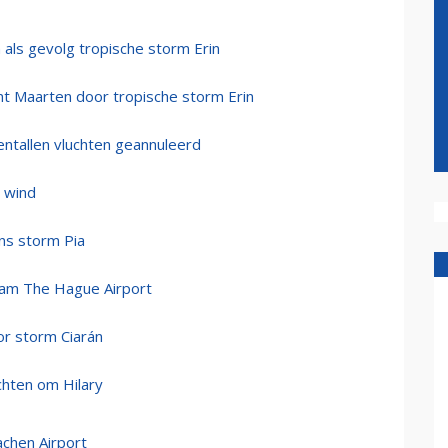
 als gevolg tropische storm Erin
int Maarten door tropische storm Erin
ientallen vluchten geannuleerd
 wind
ns storm Pia
rdam The Hague Airport
or storm Ciarán
chten om Hilary
achen Airport