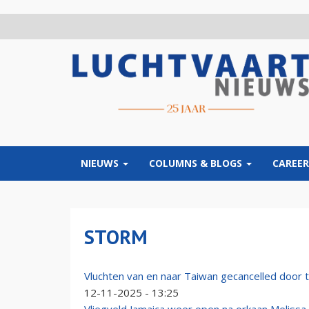
Overslaan
en
naar
de
inhoud
gaan
NIEUWS
COLUMNS & BLOGS
CAREER
STORM
Vluchten van en naar Taiwan gecancelled door 
12-11-2025 - 13:25