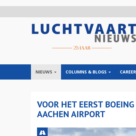
Overslaan
en
naar
de
inhoud
gaan
NIEUWS
COLUMNS & BLOGS
CAREER
VOOR HET EERST BOEING
AACHEN AIRPORT