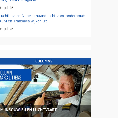
31 jul 26
Luchthavens Napels maand dicht voor onderhoud:
KLM en Transavia wijken uit
31 jul 26
COLUMNS
MIJNBOUW, EU EN LUCHTVAART