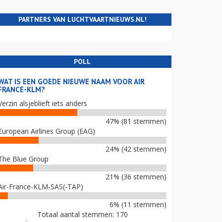
PARTNERS VAN LUCHTVAARTNIEUWS.NL!
POLL
WAT IS EEN GOEDE NIEUWE NAAM VOOR AIR
FRANCE-KLM?
Verzin alsjeblieft iets anders
47% (81 stemmen)
European Airlines Group (EAG)
24% (42 stemmen)
The Blue Group
21% (36 stemmen)
Air-France-KLM-SAS(-TAP)
6% (11 stemmen)
Totaal aantal stemmen: 170