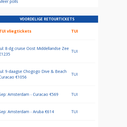
Meer polls
VOORDELIGE RETOURTICKETS
TUI vliegtickets
TUI
Jul: 8-dg cruise Oost Middellandse Zee
TUI
€1235
Jul: 9-daagse Chogogo Dive & Beach
TUI
Curacao €1056
Sep: Amsterdam - Curacao €569
TUI
Sep: Amsterdam - Aruba €614
TUI