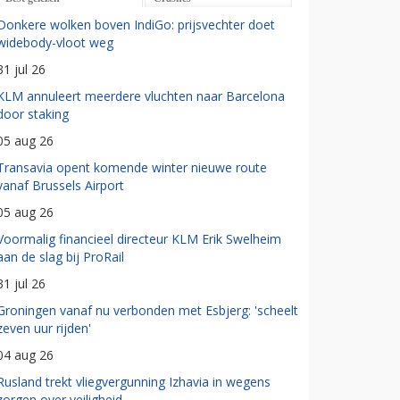
Donkere wolken boven IndiGo: prijsvechter doet
widebody-vloot weg
31 jul 26
KLM annuleert meerdere vluchten naar Barcelona
door staking
05 aug 26
Transavia opent komende winter nieuwe route
vanaf Brussels Airport
05 aug 26
Voormalig financieel directeur KLM Erik Swelheim
aan de slag bij ProRail
31 jul 26
Groningen vanaf nu verbonden met Esbjerg: 'scheelt
zeven uur rijden'
04 aug 26
Rusland trekt vliegvergunning Izhavia in wegens
zorgen over veiligheid