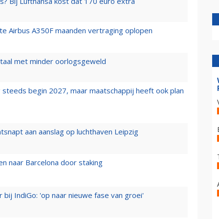
s? Bij Lufthansa kost dat 170 euro extra
rste Airbus A350F maanden vertraging oplopen
wartaal met minder oorlogsgeweld
 steeds begin 2027, maar maatschappij heeft ook plan
tsnapt aan aanslag op luchthaven Leipzig
n naar Barcelona door staking
 bij IndiGo: 'op naar nieuwe fase van groei'