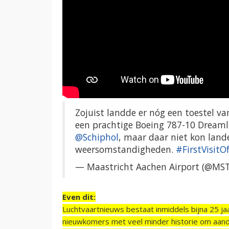
Zojuist landde er nóg een toestel v
een prachtige Boeing 787-10 Dreamli
@Schiphol
, maar daar niet kon land
weersomstandigheden.
#FirstVisitO
— Maastricht Aachen Airport (@MST
Even dit:
Luchtvaartnieuws bestaat inmiddels bijna 25 jaa
nieuwkomers met veel minder historie om aand