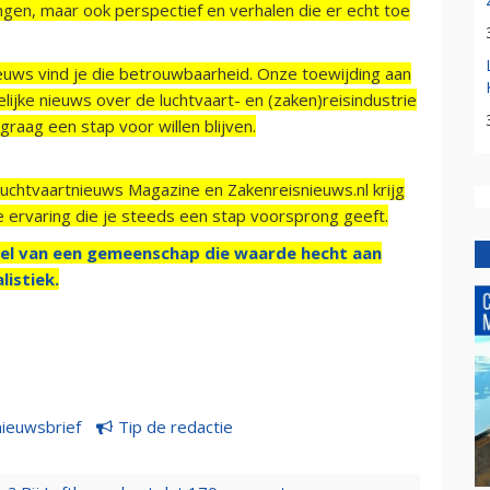
ngen, maar ook perspectief en verhalen die er echt toe
ieuws vind je die betrouwbaarheid. Onze toewijding aan
ijke nieuws over de luchtvaart- en (zaken)reisindustrie
raag een stap voor willen blijven.
Luchtvaartnieuws Magazine en Zakenreisnieuws.nl krijg
e ervaring die je steeds een stap voorsprong geeft.
el van een gemeenschap die waarde hecht aan
listiek.
nieuwsbrief
Tip de redactie