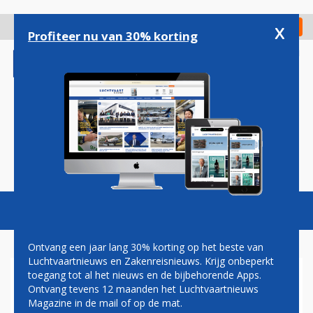
Overslaan
en
x
Digitaal Magazine
Registreer
Check in
naar
Profiteer nu van 30% korting
de
inhoud
gaan
Magazine
Podcasts
Vacatures
Toggl
naviga
Ontvang een jaar lang 30% korting op het beste van
Luchtvaartnieuws en Zakenreisnieuws. Krijg onbeperkt
toegang tot al het nieuws en de bijbehorende Apps.
STORM
Ontvang tevens 12 maanden het Luchtvaartnieuws
Magazine in de mail of op de mat.