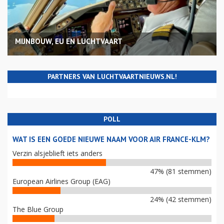
MIJNBOUW, EU EN LUCHTVAART
PARTNERS VAN LUCHTVAARTNIEUWS.NL!
POLL
WAT IS EEN GOEDE NIEUWE NAAM VOOR AIR FRANCE-KLM?
Verzin alsjeblieft iets anders
47% (81 stemmen)
European Airlines Group (EAG)
24% (42 stemmen)
The Blue Group