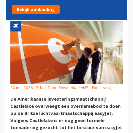
OP EASYJET
Bekijk aanbieding
30 mei 2026 - 7:14 | Door:
Reismedia / ANP
| Foto: easyJet
De Amerikaanse investeringsmaatschappij
Castlelake overweegt een overnamebod te doen
op de Britse luchtvaartmaatschappij easyJet.
Volgens Castlelake is er nog geen formele
toenadering gezocht tot het bestuur van easyJet