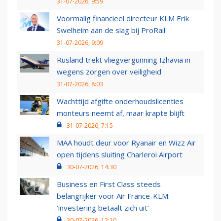
31-07-2026, 9:59
Voormalig financieel directeur KLM Erik
Swelheim aan de slag bij ProRail
31-07-2026, 9:09
Rusland trekt vliegvergunning Izhavia in
wegens zorgen over veiligheid
31-07-2026, 8:03
Wachttijd afgifte onderhoudslicenties
monteurs neemt af, maar krapte blijft
31-07-2026, 7:15
MAA houdt deur voor Ryanair en Wizz Air
open tijdens sluiting Charleroi Airport
30-07-2026, 14:30
Business en First Class steeds
belangrijker voor Air France-KLM:
‘investering betaalt zich uit’
30-07-2026, 12:10