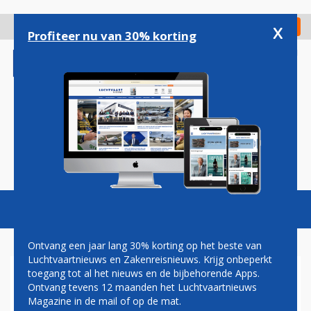
Overslaan
en
x
Digitaal Magazine
Registreer
Check in
naar
Profiteer nu van 30% korting
de
inhoud
gaan
Magazine
Podcasts
Vacatures
Toggl
naviga
Ontvang een jaar lang 30% korting op het beste van
Luchtvaartnieuws en Zakenreisnieuws. Krijg onbeperkt
toegang tot al het nieuws en de bijbehorende Apps.
INVESTEERDER CASTLELAKE
Ontvang tevens 12 maanden het Luchtvaartnieuws
OVERWEEGT OVERNAMEBOD
Magazine in de mail of op de mat.