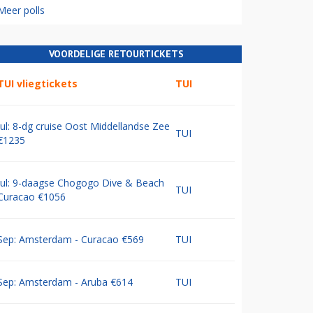
Meer polls
VOORDELIGE RETOURTICKETS
TUI vliegtickets
TUI
Jul: 8-dg cruise Oost Middellandse Zee
TUI
€1235
Jul: 9-daagse Chogogo Dive & Beach
TUI
Curacao €1056
Sep: Amsterdam - Curacao €569
TUI
Sep: Amsterdam - Aruba €614
TUI