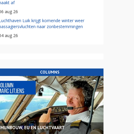
haakt af
06 aug 26
Luchthaven Luik krijgt komende winter weer
passagiersvluchten naar zonbestemmingen
04 aug 26
COLUMNS
MIJNBOUW, EU EN LUCHTVAART