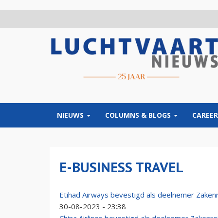
Overslaan
en
naar
de
inhoud
gaan
NIEUWS
COLUMNS & BLOGS
CAREER
E-BUSINESS TRAVEL
Etihad Airways bevestigd als deelnemer Zaken
30-08-2023 - 23:38