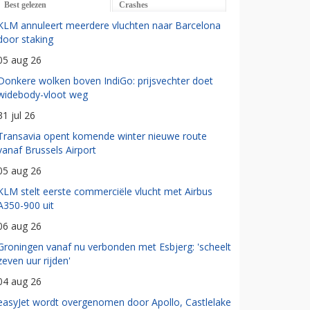
Best gelezen
Crashes
KLM annuleert meerdere vluchten naar Barcelona
door staking
05 aug 26
Donkere wolken boven IndiGo: prijsvechter doet
widebody-vloot weg
31 jul 26
Transavia opent komende winter nieuwe route
vanaf Brussels Airport
05 aug 26
KLM stelt eerste commerciële vlucht met Airbus
A350-900 uit
06 aug 26
Groningen vanaf nu verbonden met Esbjerg: 'scheelt
zeven uur rijden'
04 aug 26
easyJet wordt overgenomen door Apollo, Castlelake