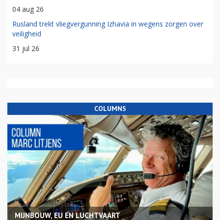
04 aug 26
Rusland trekt vliegvergunning Izhavia in wegens zorgen over
veiligheid
31 jul 26
COLUMNS
MIJNBOUW, EU EN LUCHTVAART