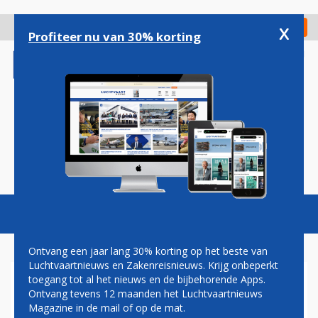
Overslaan
en
x
Digitaal Magazine
Registreer
Check in
naar
Profiteer nu van 30% korting
de
inhoud
gaan
Magazine
Podcasts
Vacatures
Toggl
naviga
Ontvang een jaar lang 30% korting op het beste van
Luchtvaartnieuws en Zakenreisnieuws. Krijg onbeperkt
toegang tot al het nieuws en de bijbehorende Apps.
SCHIPHOL TRAVEL
Ontvang tevens 12 maanden het Luchtvaartnieuws
INTERNATIONAL
Magazine in de mail of op de mat.