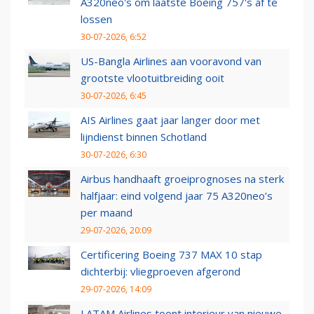
A320neo's om laatste Boeing 757's af te
lossen
30-07-2026, 6:52
US-Bangla Airlines aan vooravond van
grootste vlootuitbreiding ooit
30-07-2026, 6:45
AIS Airlines gaat jaar langer door met
lijndienst binnen Schotland
30-07-2026, 6:30
Airbus handhaaft groeiprognoses na sterk
halfjaar: eind volgend jaar 75 A320neo’s
per maand
29-07-2026, 20:09
Certificering Boeing 737 MAX 10 stap
dichterbij: vliegproeven afgerond
29-07-2026, 14:09
LATAM Airlines toont interieur van nieuwe