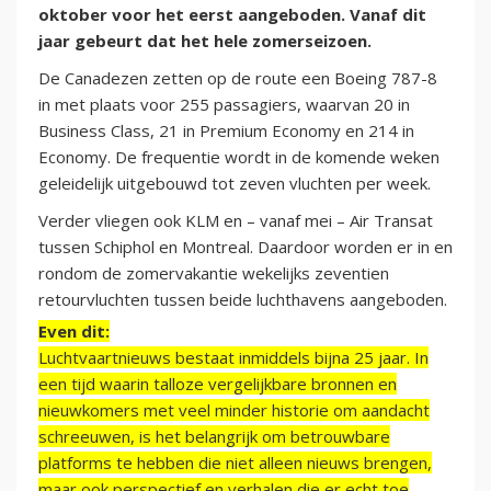
oktober voor het eerst aangeboden. Vanaf dit
jaar gebeurt dat het hele zomerseizoen.
De Canadezen zetten op de route een Boeing 787-8
in met plaats voor 255 passagiers, waarvan 20 in
Business Class, 21 in Premium Economy en 214 in
Economy. De frequentie wordt in de komende weken
geleidelijk uitgebouwd tot zeven vluchten per week.
Verder vliegen ook KLM en – vanaf mei – Air Transat
tussen Schiphol en Montreal. Daardoor worden er in en
rondom de zomervakantie wekelijks zeventien
retourvluchten tussen beide luchthavens aangeboden.
Even dit:
Luchtvaartnieuws bestaat inmiddels bijna 25 jaar. In
een tijd waarin talloze vergelijkbare bronnen en
nieuwkomers met veel minder historie om aandacht
schreeuwen, is het belangrijk om betrouwbare
platforms te hebben die niet alleen nieuws brengen,
maar ook perspectief en verhalen die er echt toe