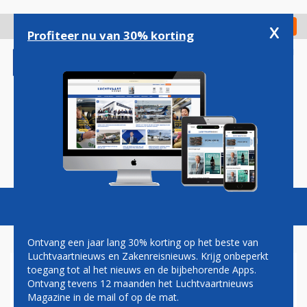
Overslaan
en
x
Digitaal Magazine
Registreer
Check in
naar
Profiteer nu van 30% korting
de
inhoud
gaan
Magazine
Podcasts
Vacatures
Toggl
naviga
Ontvang een jaar lang 30% korting op het beste van
Luchtvaartnieuws en Zakenreisnieuws. Krijg onbeperkt
toegang tot al het nieuws en de bijbehorende Apps.
AIR CANADA VLIEGT VANAF
Ontvang tevens 12 maanden het Luchtvaartnieuws
NU HET HELE ZOMERSEIZOEN
Magazine in de mail of op de mat.