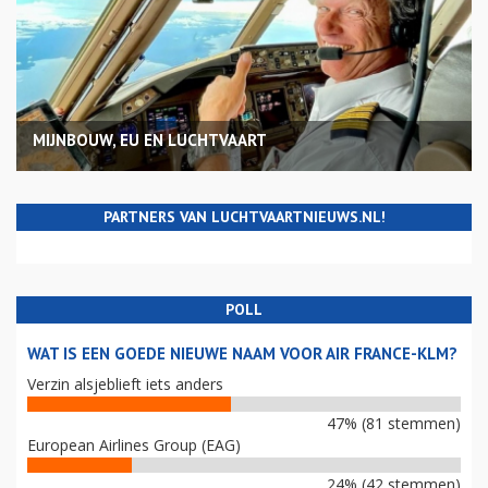
MIJNBOUW, EU EN LUCHTVAART
PARTNERS VAN LUCHTVAARTNIEUWS.NL!
POLL
WAT IS EEN GOEDE NIEUWE NAAM VOOR AIR FRANCE-KLM?
Verzin alsjeblieft iets anders
47% (81 stemmen)
European Airlines Group (EAG)
24% (42 stemmen)