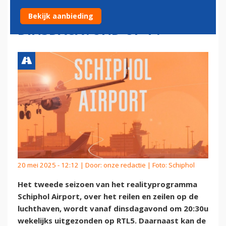
AIRPORT VANAF
Bekijk aanbieding
DINSDAGAVOND OP TV
20 mei 2025 - 12:12 | Door:
onze redactie
| Foto: Schiphol
Het tweede seizoen van het realityprogramma
Schiphol Airport, over het reilen en zeilen op de
luchthaven, wordt vanaf dinsdagavond om 20:30u
wekelijks uitgezonden op RTL5. Daarnaast kan de