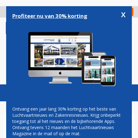
Overslaan
en
x
Digitaal Magazine
Registreer
Check in
naar
Profiteer nu van 30% korting
de
inhoud
gaan
Magazine
Podcasts
Vacatures
Toggl
naviga
Ontvang een jaar lang 30% korting op het beste van
Luchtvaartnieuws en Zakenreisnieuws. Krijg onbeperkt
toegang tot al het nieuws en de bijbehorende Apps.
NIEUW SEIZOEN
Ontvang tevens 12 maanden het Luchtvaartnieuws
REALITYSERIE SCHIPHOL
Magazine in de mail of op de mat.