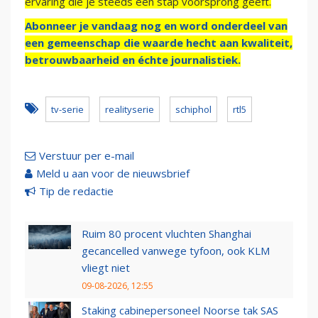
ervaring die je steeds een stap voorsprong geeft.
Abonneer je vandaag nog en word onderdeel van
een gemeenschap die waarde hecht aan kwaliteit,
betrouwbaarheid en échte journalistiek.
tv-serie
realityserie
schiphol
rtl5
Verstuur per e-mail
Meld u aan voor de nieuwsbrief
Tip de redactie
Ruim 80 procent vluchten Shanghai
gecancelled vanwege tyfoon, ook KLM
vliegt niet
09-08-2026, 12:55
Staking cabinepersoneel Noorse tak SAS