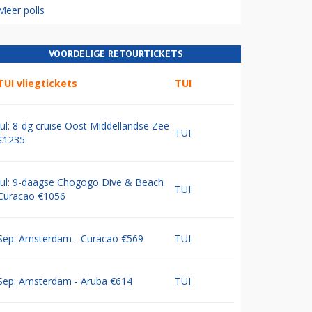
Meer polls
VOORDELIGE RETOURTICKETS
TUI vliegtickets
TUI
Jul: 8-dg cruise Oost Middellandse Zee
TUI
€1235
Jul: 9-daagse Chogogo Dive & Beach
TUI
Curacao €1056
Sep: Amsterdam - Curacao €569
TUI
Sep: Amsterdam - Aruba €614
TUI