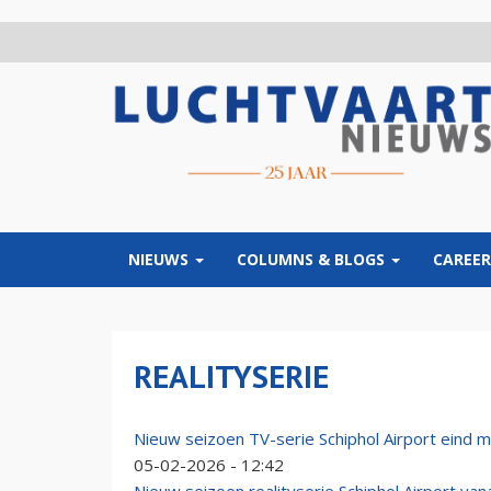
Overslaan
en
naar
de
inhoud
gaan
NIEUWS
COLUMNS & BLOGS
CAREER
REALITYSERIE
Nieuw seizoen TV-serie Schiphol Airport eind m
05-02-2026 - 12:42