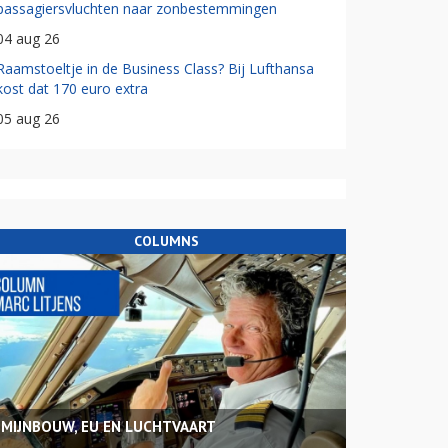
passagiersvluchten naar zonbestemmingen
04 aug 26
Raamstoeltje in de Business Class? Bij Lufthansa
kost dat 170 euro extra
05 aug 26
COLUMNS
MIJNBOUW, EU EN LUCHTVAART