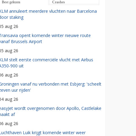
Best gelezen
Crashes
KLM annuleert meerdere vluchten naar Barcelona
door staking
05 aug 26
Transavia opent komende winter nieuwe route
vanaf Brussels Airport
05 aug 26
KLM stelt eerste commerciële vlucht met Airbus
A350-900 uit
06 aug 26
Groningen vanaf nu verbonden met Esbjerg: 'scheelt
zeven uur rijden'
04 aug 26
easyJet wordt overgenomen door Apollo, Castlelake
haakt af
06 aug 26
Luchthaven Luik krijgt komende winter weer