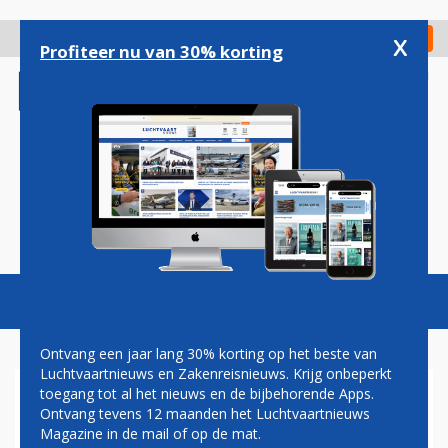
Overslaan
en
x
Digitaal Magazine
Registreer
Check in
naar
Profiteer nu van 30% korting
de
inhoud
gaan
Magazine
Podcasts
Vacatures
Toggl
naviga
Ontvang een jaar lang 30% korting op het beste van
Luchtvaartnieuws en Zakenreisnieuws. Krijg onbeperkt
toegang tot al het nieuws en de bijbehorende Apps.
QATAR: NIETS VREEMDS AAN
Ontvang tevens 12 maanden het Luchtvaartnieuws
SCHENKEN VLIEGTUIG AAN
Magazine in de mail of op de mat.