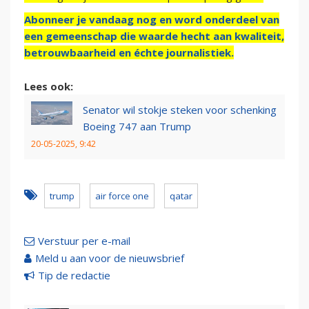
Abonneer je vandaag nog en word onderdeel van
een gemeenschap die waarde hecht aan kwaliteit,
betrouwbaarheid en échte journalistiek.
Lees ook:
Senator wil stokje steken voor schenking
Boeing 747 aan Trump
20-05-2025, 9:42
trump
air force one
qatar
Verstuur per e-mail
Meld u aan voor de nieuwsbrief
Tip de redactie