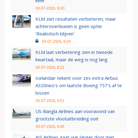
keer
30-07-2026, 9:30
KLM ziet resultaten verbeteren, maar
achteroverleunen is geen optie:
‘Realistisch blijven’
30-07-2026, 9:29
KLM laat verbetering zien in tweede
kwartaal, maar de weg is nog lang
30-07-2026, 8:22
Icelandair tekent voor zes extra Airbus
A320neo's om laatste Boeing 757's af te
lossen
30-07-2026, 6:52
US-Bangla Airlines aan vooravond van
grootste vlootuitbreiding ooit
30-07-2026, 6:45
AIS Airlines gaat jaar langer door met