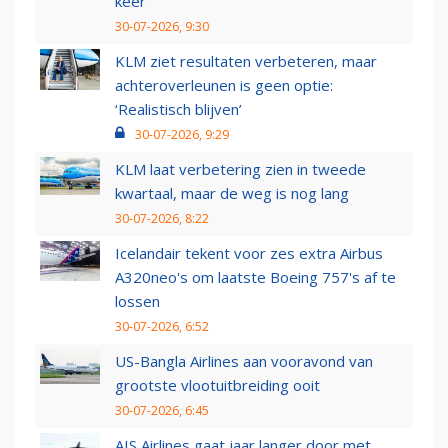
keer
30-07-2026, 9:30
KLM ziet resultaten verbeteren, maar
achteroverleunen is geen optie:
‘Realistisch blijven’
30-07-2026, 9:29
KLM laat verbetering zien in tweede
kwartaal, maar de weg is nog lang
30-07-2026, 8:22
Icelandair tekent voor zes extra Airbus
A320neo's om laatste Boeing 757's af te
lossen
30-07-2026, 6:52
US-Bangla Airlines aan vooravond van
grootste vlootuitbreiding ooit
30-07-2026, 6:45
AIS Airlines gaat jaar langer door met