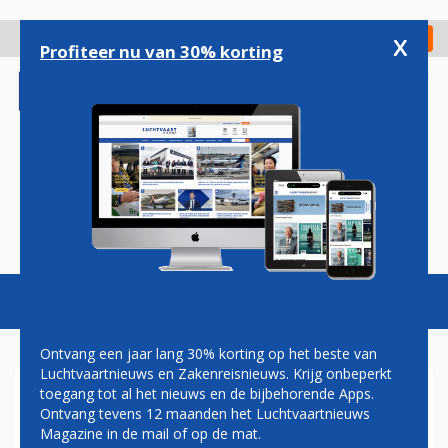
Overslaan
en
x
Digitaal Magazine
Registreer
Check in
naar
Profiteer nu van 30% korting
de
inhoud
gaan
Magazine
Podcasts
Vacatures
Toggl
naviga
Ontvang een jaar lang 30% korting op het beste van
Luchtvaartnieuws en Zakenreisnieuws. Krijg onbeperkt
toegang tot al het nieuws en de bijbehorende Apps.
QATAR: NIETS VREEMDS AAN
Ontvang tevens 12 maanden het Luchtvaartnieuws
SCHENKEN VLIEGTUIG AAN
Magazine in de mail of op de mat.