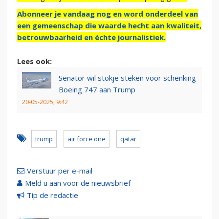
Abonneer je vandaag nog en word onderdeel van
een gemeenschap die waarde hecht aan kwaliteit,
betrouwbaarheid en échte journalistiek.
Lees ook:
Senator wil stokje steken voor schenking
Boeing 747 aan Trump
20-05-2025, 9:42
trump
air force one
qatar
Verstuur per e-mail
Meld u aan voor de nieuwsbrief
Tip de redactie