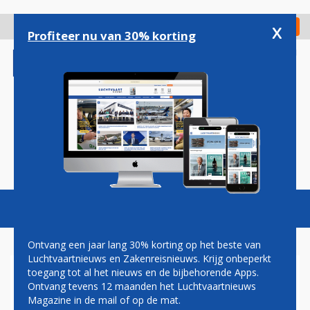
Overslaan
en
x
Digitaal Magazine
Registreer
Check in
naar
Profiteer nu van 30% korting
de
inhoud
gaan
Magazine
Podcasts
Vacatures
Toggl
naviga
Ontvang een jaar lang 30% korting op het beste van
Luchtvaartnieuws en Zakenreisnieuws. Krijg onbeperkt
toegang tot al het nieuws en de bijbehorende Apps.
TRANSAVIA FRANCE START
Ontvang tevens 12 maanden het Luchtvaartnieuws
VLUCHTEN VAN DUITSLAND
Magazine in de mail of op de mat.