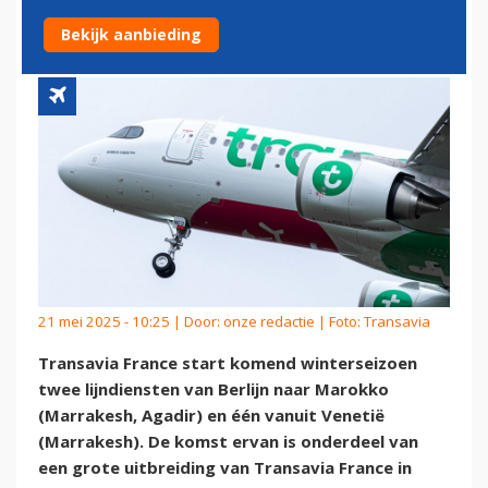
EN ITALIË NAAR MAROKKO
Bekijk aanbieding
21 mei 2025 - 10:25 | Door:
onze redactie
| Foto: Transavia
Transavia France start komend winterseizoen
twee lijndiensten van Berlijn naar Marokko
(Marrakesh, Agadir) en één vanuit Venetië
(Marrakesh). De komst ervan is onderdeel van
een grote uitbreiding van Transavia France in