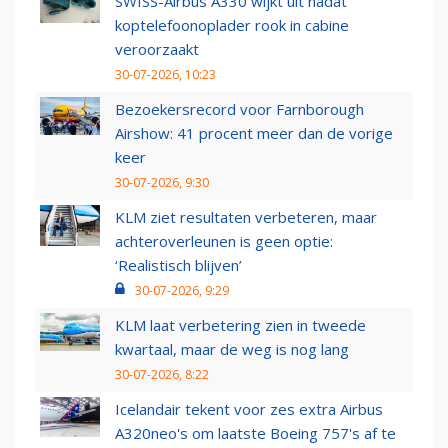
SWISS-Airbus A330 wijkt uit nadat
koptelefoonoplader rook in cabine
veroorzaakt
30-07-2026, 10:23
Bezoekersrecord voor Farnborough
Airshow: 41 procent meer dan de vorige
keer
30-07-2026, 9:30
KLM ziet resultaten verbeteren, maar
achteroverleunen is geen optie:
‘Realistisch blijven’
30-07-2026, 9:29
KLM laat verbetering zien in tweede
kwartaal, maar de weg is nog lang
30-07-2026, 8:22
Icelandair tekent voor zes extra Airbus
A320neo's om laatste Boeing 757's af te