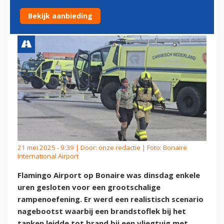
GROTE RAMPENOEFENING
Bekijk aanbieding
21 mei 2025 - 9:39 | Door:
onze redactie
| Foto: Bonaire
International Airport
Flamingo Airport op Bonaire was dinsdag enkele
uren gesloten voor een grootschalige
rampenoefening. Er werd een realistisch scenario
nagebootst waarbij een brandstoflek bij het
tanken leidde tot brand bij een vliegtuig met