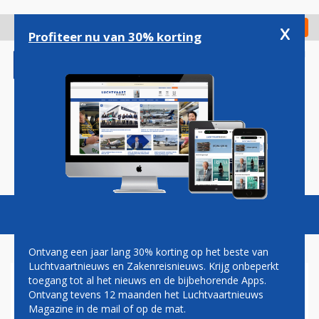
Overslaan
en
x
Digitaal Magazine
Registreer
Check in
naar
Profiteer nu van 30% korting
de
inhoud
gaan
Magazine
Podcasts
Vacatures
Toggl
naviga
Ontvang een jaar lang 30% korting op het beste van
Luchtvaartnieuws en Zakenreisnieuws. Krijg onbeperkt
toegang tot al het nieuws en de bijbehorende Apps.
LUCHTHAVEN BONAIRE
Ontvang tevens 12 maanden het Luchtvaartnieuws
ENKELE UREN DICHT WEGENS
Magazine in de mail of op de mat.