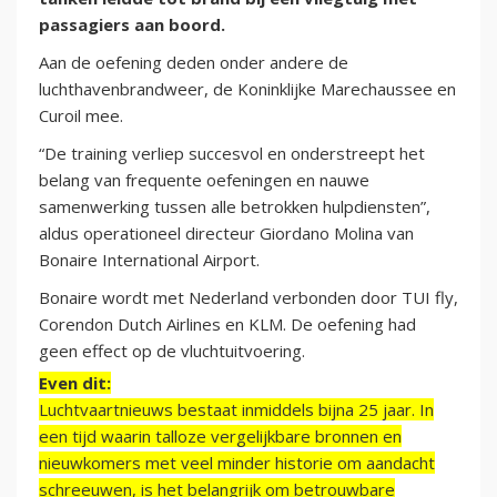
passagiers aan boord.
Aan de oefening deden onder andere de
luchthavenbrandweer, de Koninklijke Marechaussee en
Curoil mee.
“De training verliep succesvol en onderstreept het
belang van frequente oefeningen en nauwe
samenwerking tussen alle betrokken hulpdiensten”,
aldus operationeel directeur Giordano Molina van
Bonaire International Airport.
Bonaire wordt met Nederland verbonden door TUI fly,
Corendon Dutch Airlines en KLM. De oefening had
geen effect op de vluchtuitvoering.
Even dit:
Luchtvaartnieuws bestaat inmiddels bijna 25 jaar. In
een tijd waarin talloze vergelijkbare bronnen en
nieuwkomers met veel minder historie om aandacht
schreeuwen, is het belangrijk om betrouwbare