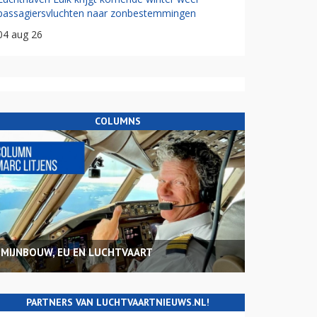
passagiersvluchten naar zonbestemmingen
04 aug 26
COLUMNS
MIJNBOUW, EU EN LUCHTVAART
PARTNERS VAN LUCHTVAARTNIEUWS.NL!