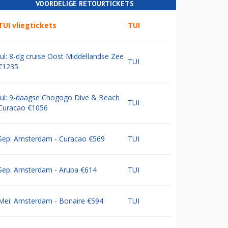
VOORDELIGE RETOURTICKETS
TUI vliegtickets
TUI
Jul: 8-dg cruise Oost Middellandse Zee
TUI
€1235
Jul: 9-daagse Chogogo Dive & Beach
TUI
Curacao €1056
Sep: Amsterdam - Curacao €569
TUI
Sep: Amsterdam - Aruba €614
TUI
Mei: Amsterdam - Bonaire €594
TUI