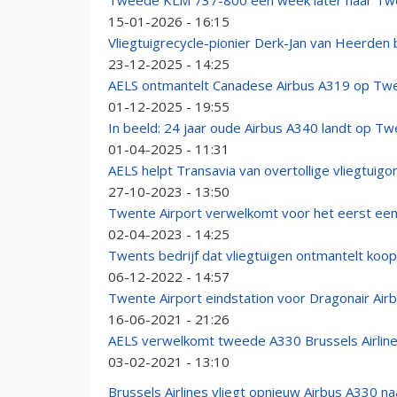
Tweede KLM 737-800 één week later naar Twen
15-01-2026 - 16:15
Vliegtuigrecycle-pionier Derk-Jan van Heerden
23-12-2025 - 14:25
AELS ontmantelt Canadese Airbus A319 op Twe
01-12-2025 - 19:55
In beeld: 24 jaar oude Airbus A340 landt op Tw
01-04-2025 - 11:31
AELS helpt Transavia van overtollige vliegtuigo
27-10-2023 - 13:50
Twente Airport verwelkomt voor het eerst ee
02-04-2023 - 14:25
Twents bedrijf dat vliegtuigen ontmantelt koop
06-12-2022 - 14:57
Twente Airport eindstation voor Dragonair Air
16-06-2021 - 21:26
AELS verwelkomt tweede A330 Brussels Airlin
03-02-2021 - 13:10
Brussels Airlines vliegt opnieuw Airbus A330 n