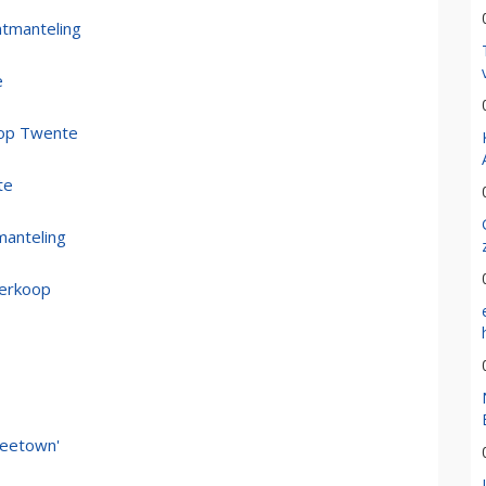
ntmanteling
e
 op Twente
te
manteling
verkoop
reetown'