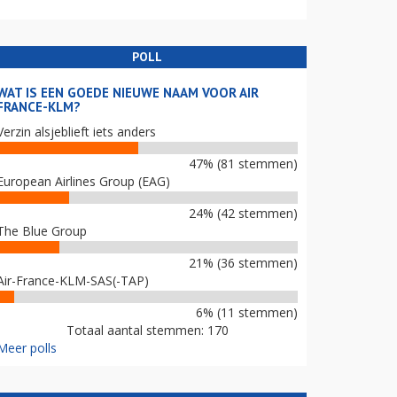
POLL
WAT IS EEN GOEDE NIEUWE NAAM VOOR AIR
FRANCE-KLM?
Verzin alsjeblieft iets anders
47% (81 stemmen)
European Airlines Group (EAG)
24% (42 stemmen)
The Blue Group
21% (36 stemmen)
Air-France-KLM-SAS(-TAP)
6% (11 stemmen)
Totaal aantal stemmen: 170
Meer polls