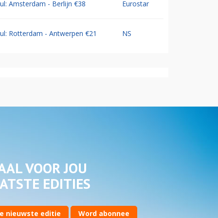
Jul: Amsterdam - Berlijn €38
Eurostar
Jul: Rotterdam - Antwerpen €21
NS
AAL VOOR JOU
ATSTE EDITIES
e nieuwste editie
Word abonnee