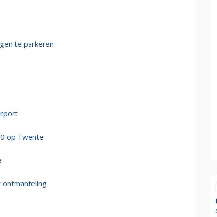
igen te parkeren
rport
00 op Twente
e
r ontmanteling