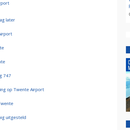
rport
g later
irport
nte
nte
g 747
ng op Twente Airport
Twente
ig uitgesteld