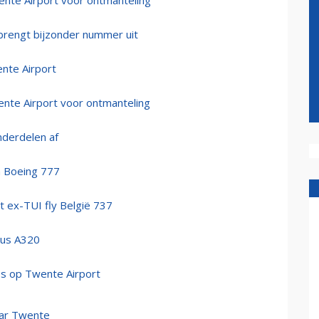
te Airport voor ontmanteling
 brengt bijzonder nummer uit
nte Airport
ente Airport voor ontmanteling
nderdelen af
n Boeing 777
t ex-TUI fly België 737
bus A320
es op Twente Airport
aar Twente