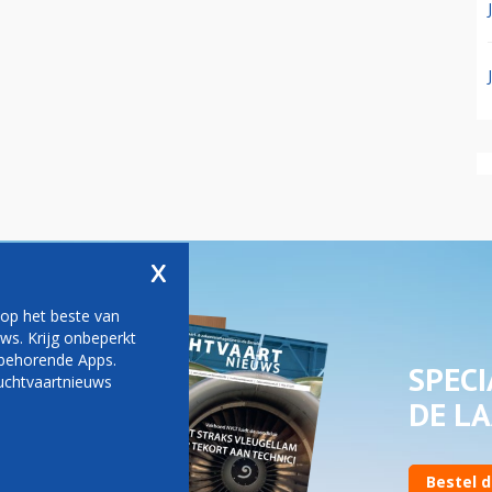
x
 op het beste van
ws. Krijg onbeperkt
jbehorende Apps.
SPECI
uchtvaartnieuws
DE LA
Bestel d