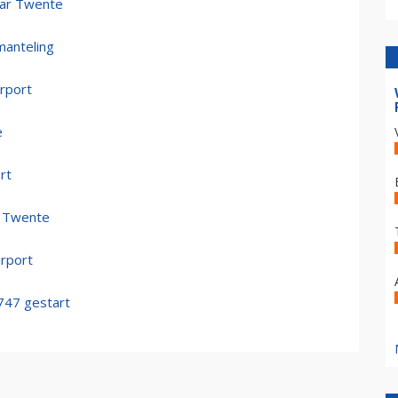
aar Twente
manteling
irport
e
rt
p Twente
rport
747 gestart