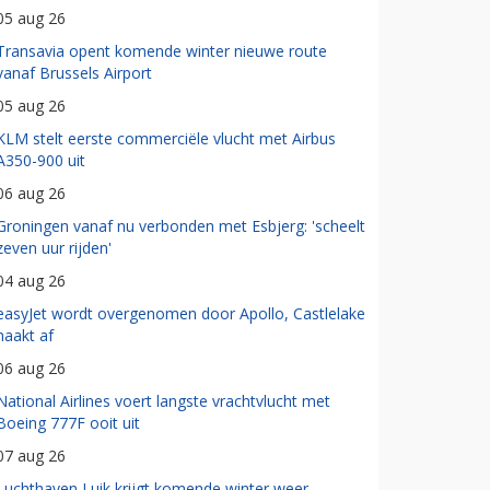
05 aug 26
Transavia opent komende winter nieuwe route
vanaf Brussels Airport
05 aug 26
KLM stelt eerste commerciële vlucht met Airbus
A350-900 uit
06 aug 26
Groningen vanaf nu verbonden met Esbjerg: 'scheelt
zeven uur rijden'
04 aug 26
easyJet wordt overgenomen door Apollo, Castlelake
haakt af
06 aug 26
National Airlines voert langste vrachtvlucht met
Boeing 777F ooit uit
07 aug 26
Luchthaven Luik krijgt komende winter weer