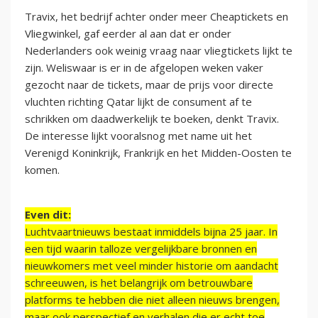
Travix, het bedrijf achter onder meer Cheaptickets en
Vliegwinkel, gaf eerder al aan dat er onder
Nederlanders ook weinig vraag naar vliegtickets lijkt te
zijn. Weliswaar is er in de afgelopen weken vaker
gezocht naar de tickets, maar de prijs voor directe
vluchten richting Qatar lijkt de consument af te
schrikken om daadwerkelijk te boeken, denkt Travix.
De interesse lijkt vooralsnog met name uit het
Verenigd Koninkrijk, Frankrijk en het Midden-Oosten te
komen.
Even dit:
Luchtvaartnieuws bestaat inmiddels bijna 25 jaar. In
een tijd waarin talloze vergelijkbare bronnen en
nieuwkomers met veel minder historie om aandacht
schreeuwen, is het belangrijk om betrouwbare
platforms te hebben die niet alleen nieuws brengen,
maar ook perspectief en verhalen die er echt toe