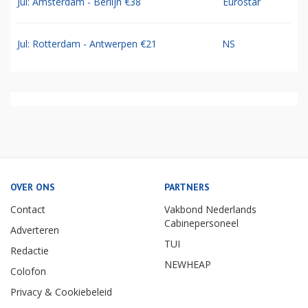
Jul: Amsterdam - Berlijn €38
Eurostar
Jul: Rotterdam - Antwerpen €21
NS
OVER ONS
PARTNERS
Contact
Vakbond Nederlands
Cabinepersoneel
Adverteren
TUI
Redactie
NEWHEAP
Colofon
Privacy & Cookiebeleid