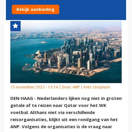
RICHTING WK-LAND QATAR
Bekijk aanbieding
15 november 2022 - 13:14 | Door:
ANP
| Foto: Unsplash
DEN HAAG - Nederlanders lijken nog niet in groten
getale af te reizen naar Qatar voor het WK
voetbal. Althans niet via verschillende
reisorganisaties, blijkt uit een rondgang van het
ANP. Volgens de organisaties is de vraag naar