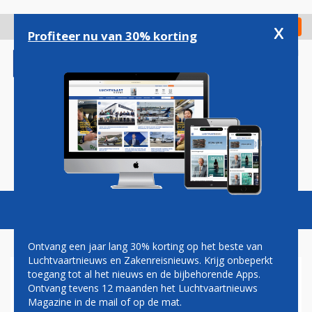
Overslaan
en
x
Digitaal Magazine
Registreer
Check in
naar
Profiteer nu van 30% korting
de
inhoud
gaan
Magazine
Podcasts
Vacatures
Toggl
naviga
Ontvang een jaar lang 30% korting op het beste van
Luchtvaartnieuws en Zakenreisnieuws. Krijg onbeperkt
toegang tot al het nieuws en de bijbehorende Apps.
REISORGANISATIES: WEINIG
Ontvang tevens 12 maanden het Luchtvaartnieuws
ANIMO VOOR REIZEN
Magazine in de mail of op de mat.