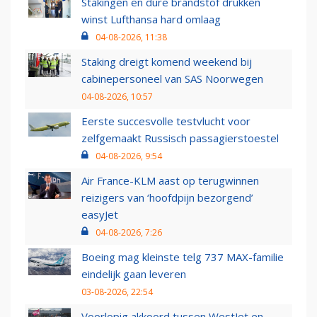
Stakingen en dure brandstof drukken
winst Lufthansa hard omlaag
04-08-2026, 11:38
Staking dreigt komend weekend bij
cabinepersoneel van SAS Noorwegen
04-08-2026, 10:57
Eerste succesvolle testvlucht voor
zelfgemaakt Russisch passagierstoestel
04-08-2026, 9:54
Air France-KLM aast op terugwinnen
reizigers van ‘hoofdpijn bezorgend’
easyJet
04-08-2026, 7:26
Boeing mag kleinste telg 737 MAX-familie
eindelijk gaan leveren
03-08-2026, 22:54
Voorlopig akkoord tussen WestJet en