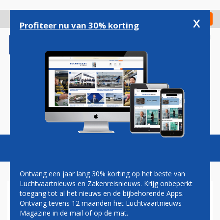
Overslaan
en
x
Digitaal Magazine
Registreer
Check in
naar
Profiteer nu van 30% korting
de
inhoud
gaan
Magazine
Podcasts
Vacatures
Toggl
naviga
Ontvang een jaar lang 30% korting op het beste van
Luchtvaartnieuws en Zakenreisnieuws. Krijg onbeperkt
toegang tot al het nieuws en de bijbehorende Apps.
WK VOETBAL 2026
Ontvang tevens 12 maanden het Luchtvaartnieuws
Magazine in de mail of op de mat.