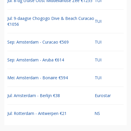
Jul: 8-dg cruise Oost Middellandse Zee €1235
TUI
Jul: 9-daagse Chogogo Dive & Beach Curacao
TUI
€1056
Sep: Amsterdam - Curacao €569
TUI
Sep: Amsterdam - Aruba €614
TUI
Mei: Amsterdam - Bonaire €594
TUI
Jul: Amsterdam - Berlijn €38
Eurostar
Jul: Rotterdam - Antwerpen €21
NS