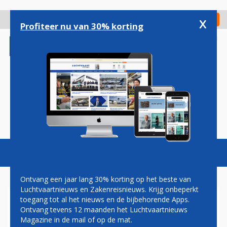
Overslaan
en
x
Digitaal Magazine
Registreer
Check in
naar
Profiteer nu van 30% korting
de
inhoud
gaan
Magazine
Podcasts
Vacatures
Toggl
naviga
Ontvang een jaar lang 30% korting op het beste van
Luchtvaartnieuws en Zakenreisnieuws. Krijg onbeperkt
toegang tot al het nieuws en de bijbehorende Apps.
CORENDON DUTCH AIRLINES
Ontvang tevens 12 maanden het Luchtvaartnieuws
Magazine in de mail of op de mat.