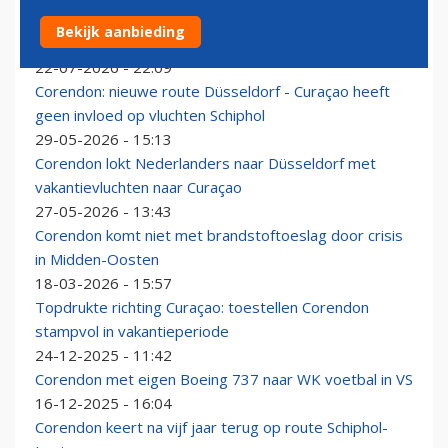
Corendon serveert vanaf nu Starbucks-koffie aan
Bekijk aanbieding
boord
22-07-2026 - 22:09
Corendon: nieuwe route Düsseldorf - Curaçao heeft
geen invloed op vluchten Schiphol
29-05-2026 - 15:13
Corendon lokt Nederlanders naar Düsseldorf met
vakantievluchten naar Curaçao
27-05-2026 - 13:43
Corendon komt niet met brandstoftoeslag door crisis
in Midden-Oosten
18-03-2026 - 15:57
Topdrukte richting Curaçao: toestellen Corendon
stampvol in vakantieperiode
24-12-2025 - 11:42
Corendon met eigen Boeing 737 naar WK voetbal in VS
16-12-2025 - 16:04
Corendon keert na vijf jaar terug op route Schiphol-