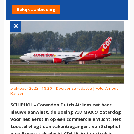
EERST IN
Bekijk aanbieding
5 oktober 2023 - 18:20 | Door:
onze redactie
| Foto: Arnoud
Raeven
SCHIPHOL - Corendon Dutch Airlines zet haar
nieuwe aanwinst, de Boeing 737 MAX 9, zaterdag
voor het eerst in op een commerciële vlucht. Het
toestel vliegt dan vakantiegangers van Schiphol
naar Preveza als vlucht CD619. Het vertrek is