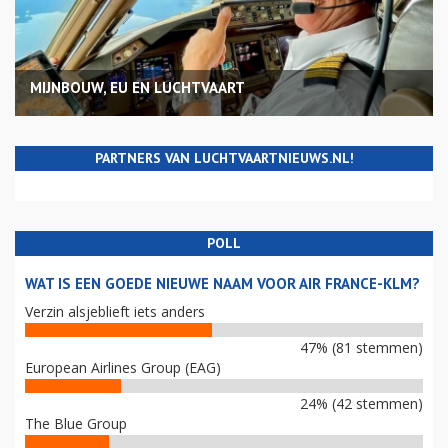
MIJNBOUW, EU EN LUCHTVAART
PARTNERS VAN LUCHTVAARTNIEUWS.NL!
POLL
WAT IS EEN GOEDE NIEUWE NAAM VOOR AIR FRANCE-KLM?
Verzin alsjeblieft iets anders
47% (81 stemmen)
European Airlines Group (EAG)
24% (42 stemmen)
The Blue Group