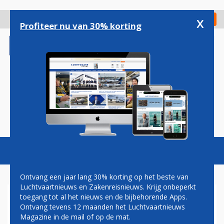
Overslaan
en
x
Digitaal Magazine
Registreer
Check in
naar
Profiteer nu van 30% korting
de
inhoud
gaan
Magazine
Podcasts
Vacatures
Toggl
naviga
Ontvang een jaar lang 30% korting op het beste van
Luchtvaartnieuws en Zakenreisnieuws. Krijg onbeperkt
toegang tot al het nieuws en de bijbehorende Apps.
CORENDON ZET NIEUWE 737
Ontvang tevens 12 maanden het Luchtvaartnieuws
MAX 9 ZATERDAG VOOR HET
Magazine in de mail of op de mat.