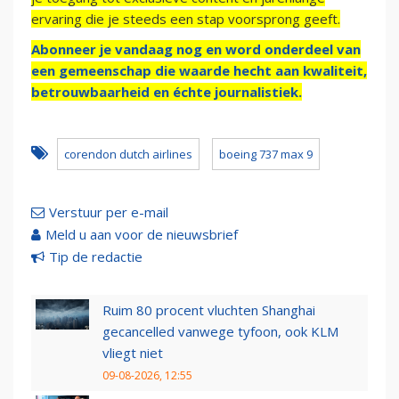
ervaring die je steeds een stap voorsprong geeft.
Abonneer je vandaag nog en word onderdeel van
een gemeenschap die waarde hecht aan kwaliteit,
betrouwbaarheid en échte journalistiek.
corendon dutch airlines
boeing 737 max 9
Verstuur per e-mail
Meld u aan voor de nieuwsbrief
Tip de redactie
Ruim 80 procent vluchten Shanghai
gecancelled vanwege tyfoon, ook KLM
vliegt niet
09-08-2026, 12:55