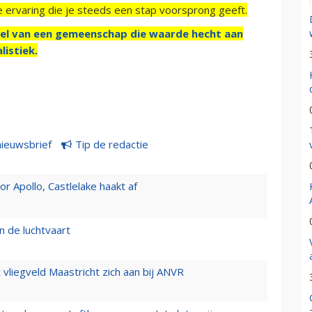
e ervaring die je steeds een stap voorsprong geeft.
el van een gemeenschap die waarde hecht aan
listiek.
nieuwsbrief
Tip de redactie
 Apollo, Castlelake haakt af
n de luchtvaart
t vliegveld Maastricht zich aan bij ANVR