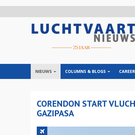
Overslaan
en
naar
de
inhoud
gaan
NIEUWS
COLUMNS & BLOGS
CAREER
CORENDON START VLUCH
GAZIPASA