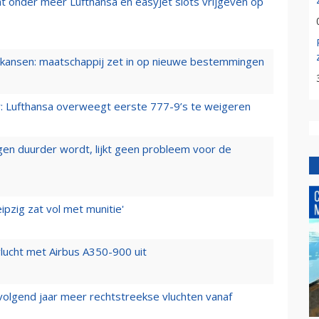
t onder meer Lufthansa en easyJet slots vrijgeven op
ansen: maatschappij zet in op nieuwe bestemmingen
er: Lufthansa overweegt eerste 777-9’s te weigeren
iegen duurder wordt, lijkt geen probleem voor de
ipzig zat vol met munitie'
lucht met Airbus A350-900 uit
 volgend jaar meer rechtstreekse vluchten vanaf