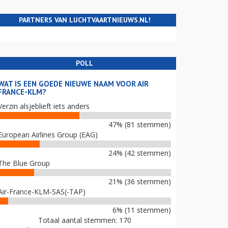
PARTNERS VAN LUCHTVAARTNIEUWS.NL!
POLL
WAT IS EEN GOEDE NIEUWE NAAM VOOR AIR
FRANCE-KLM?
Verzin alsjeblieft iets anders
47% (81 stemmen)
European Airlines Group (EAG)
24% (42 stemmen)
The Blue Group
21% (36 stemmen)
Air-France-KLM-SAS(-TAP)
6% (11 stemmen)
Totaal aantal stemmen: 170