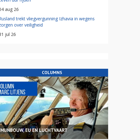
04 aug 26
Rusland trekt vliegvergunning Izhavia in wegens
zorgen over veiligheid
31 jul 26
COLUMNS
MIJNBOUW, EU EN LUCHTVAART