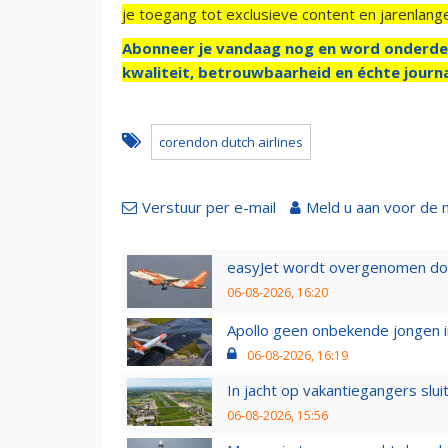
je toegang tot exclusieve content en jarenlang
Abonneer je vandaag nog en word onderde
kwaliteit, betrouwbaarheid en échte journa
corendon dutch airlines
Verstuur per e-mail
Meld u aan voor de 
easyJet wordt overgenomen door
06-08-2026, 16:20
Apollo geen onbekende jongen i
06-08-2026, 16:19
In jacht op vakantiegangers slui
06-08-2026, 15:56