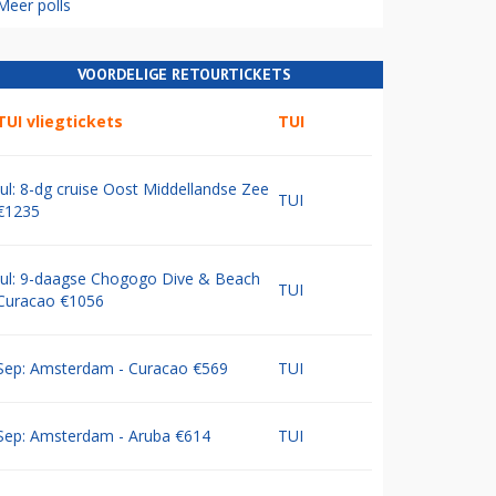
Meer polls
VOORDELIGE RETOURTICKETS
TUI vliegtickets
TUI
Jul: 8-dg cruise Oost Middellandse Zee
TUI
€1235
Jul: 9-daagse Chogogo Dive & Beach
TUI
Curacao €1056
Sep: Amsterdam - Curacao €569
TUI
Sep: Amsterdam - Aruba €614
TUI