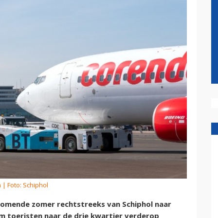
m
| Foto: Schiphol
 komende zomer rechtstreeks van Schiphol naar
m toeristen naar de drie kwartier verderop