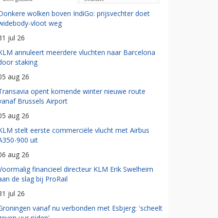
Donkere wolken boven IndiGo: prijsvechter doet
widebody-vloot weg
31 jul 26
KLM annuleert meerdere vluchten naar Barcelona
door staking
05 aug 26
Transavia opent komende winter nieuwe route
vanaf Brussels Airport
05 aug 26
KLM stelt eerste commerciële vlucht met Airbus
A350-900 uit
06 aug 26
Voormalig financieel directeur KLM Erik Swelheim
aan de slag bij ProRail
31 jul 26
Groningen vanaf nu verbonden met Esbjerg: 'scheelt
zeven uur rijden'