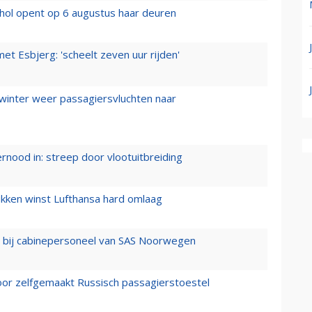
hol opent op 6 augustus haar deuren
t Esbjerg: 'scheelt zeven uur rijden'
 winter weer passagiersvluchten naar
ernood in: streep door vlootuitbreiding
ukken winst Lufthansa hard omlaag
 bij cabinepersoneel van SAS Noorwegen
voor zelfgemaakt Russisch passagierstoestel