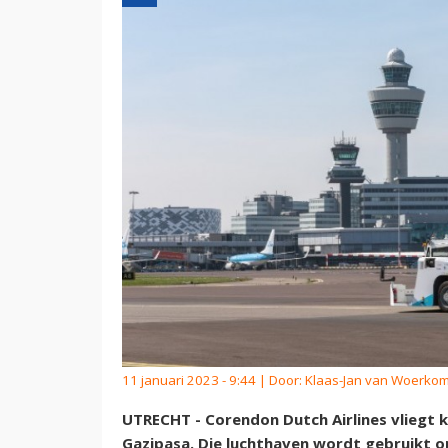
11 januari 2023 - 9:44 | Door:
Klaas-Jan van Woerko
UTRECHT - Corendon Dutch Airlines vliegt
Gazipasa. Die luchthaven wordt gebruikt o