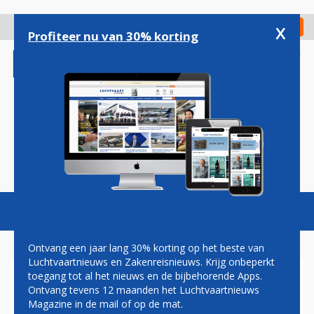
Overslaan
en
x
Digitaal Magazine
Registreer
Check in
naar
Profiteer nu van 30% korting
de
inhoud
gaan
Magazine
Podcasts
Vacatures
Toggl
naviga
Ontvang een jaar lang 30% korting op het beste van
Luchtvaartnieuws en Zakenreisnieuws. Krijg onbeperkt
toegang tot al het nieuws en de bijbehorende Apps.
CORENDON START KOMEND
Ontvang tevens 12 maanden het Luchtvaartnieuws
JAAR LIJNDIENST VAN
Magazine in de mail of op de mat.