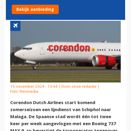
SCHIPHOL NAAR MALAGA
Bekijk aanbieding
15 november 2024 - 13:44 | Door:
onze redactie
|
Foto: Reismedia
Corendon Dutch Airlines start komend
zomerseizoen een lijndienst van Schiphol naar
Malaga. De Spaanse stad wordt één tot twee
keer per week aangevlogen met een Boeing 737
MAX 9, zo bevestigt de touroperator tegenover