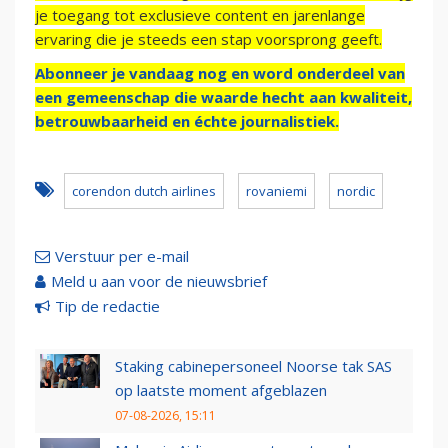
je toegang tot exclusieve content en jarenlange
ervaring die je steeds een stap voorsprong geeft.
Abonneer je vandaag nog en word onderdeel van
een gemeenschap die waarde hecht aan kwaliteit,
betrouwbaarheid en échte journalistiek.
corendon dutch airlines
rovaniemi
nordic
Verstuur per e-mail
Meld u aan voor de nieuwsbrief
Tip de redactie
Staking cabinepersoneel Noorse tak SAS
op laatste moment afgeblazen
07-08-2026, 15:11