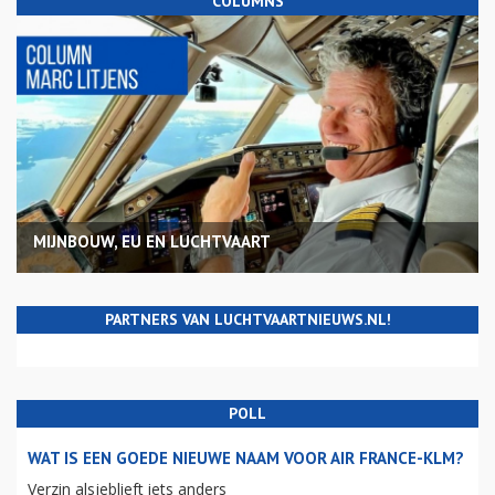
COLUMNS
MIJNBOUW, EU EN LUCHTVAART
PARTNERS VAN LUCHTVAARTNIEUWS.NL!
POLL
WAT IS EEN GOEDE NIEUWE NAAM VOOR AIR FRANCE-KLM?
Verzin alsjeblieft iets anders