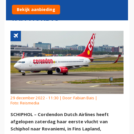
ROVANIEMI IN OPDRACHT
Bekijk aanbieding
VAN NORDIC
29 december 2022 - 11:30 | Door:
Fabian Bais
|
Foto: Reismedia
SCHIPHOL – Cordendon Dutch Airlines heeft
afgelopen zaterdag haar eerste vlucht van
Schiphol naar Rovaniemi, in Fins Lapland,