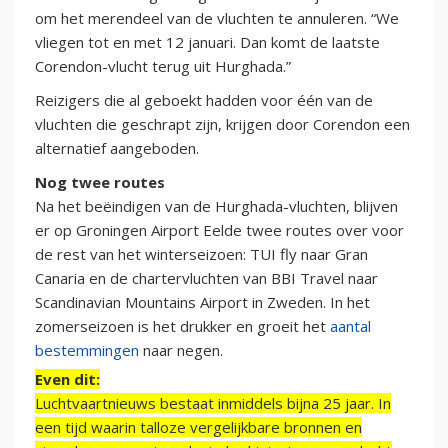
om het merendeel van de vluchten te annuleren. “We
vliegen tot en met 12 januari. Dan komt de laatste
Corendon-vlucht terug uit Hurghada.”
Reizigers die al geboekt hadden voor één van de
vluchten die geschrapt zijn, krijgen door Corendon een
alternatief aangeboden.
Nog twee routes
Na het beëindigen van de Hurghada-vluchten, blijven
er op Groningen Airport Eelde twee routes over voor
de rest van het winterseizoen: TUI fly naar Gran
Canaria en de chartervluchten van BBI Travel naar
Scandinavian Mountains Airport in Zweden. In het
zomerseizoen is het drukker en groeit het
aantal
bestemmingen
naar negen.
Even dit:
Luchtvaartnieuws bestaat inmiddels bijna 25 jaar. In
een tijd waarin talloze vergelijkbare bronnen en