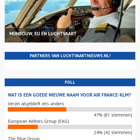
MIJNBOUW, EU EN LUCHTVAART
PARTNERS VAN LUCHTVAARTNIEUWS.NL!
POLL
WAT IS EEN GOEDE NIEUWE NAAM VOOR AIR FRANCE-KLM?
Verzin alsjeblieft iets anders
47% (81 stemmen)
European Airlines Group (EAG)
24% (42 stemmen)
The Blue Group