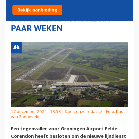
NIEUWE LIJNDIENST NAAR
Bekijk aanbieding
HURGHADA STOPT AL NA
PAAR WEKEN
17 december 2024 - 13:58 | Door:
onze redactie
| Foto: Kas
van Zonneveld
Een tegenvaller voor Groningen Airport Eelde:
Corendon heeft besloten om de nieuwe lijndienst