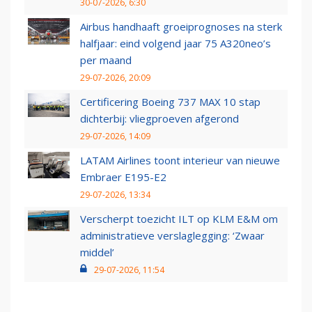
30-07-2026, 6:30
Airbus handhaaft groeiprognoses na sterk
halfjaar: eind volgend jaar 75 A320neo’s
per maand
29-07-2026, 20:09
Certificering Boeing 737 MAX 10 stap
dichterbij: vliegproeven afgerond
29-07-2026, 14:09
LATAM Airlines toont interieur van nieuwe
Embraer E195-E2
29-07-2026, 13:34
Verscherpt toezicht ILT op KLM E&M om
administratieve verslaglegging: ‘Zwaar
middel’
29-07-2026, 11:54