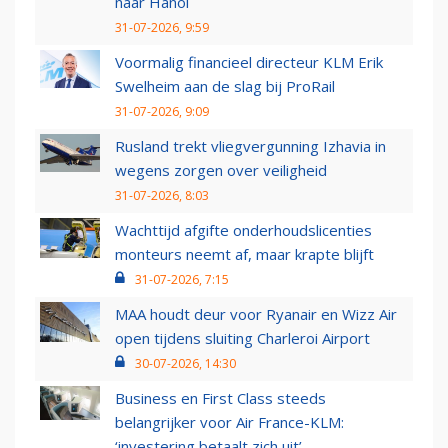
naar Hanoi
31-07-2026, 9:59
Voormalig financieel directeur KLM Erik
Swelheim aan de slag bij ProRail
31-07-2026, 9:09
Rusland trekt vliegvergunning Izhavia in
wegens zorgen over veiligheid
31-07-2026, 8:03
Wachttijd afgifte onderhoudslicenties
monteurs neemt af, maar krapte blijft
31-07-2026, 7:15
MAA houdt deur voor Ryanair en Wizz Air
open tijdens sluiting Charleroi Airport
30-07-2026, 14:30
Business en First Class steeds
belangrijker voor Air France-KLM:
‘investering betaalt zich uit’