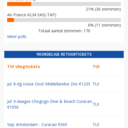
21% (36 stemmen)
Air-France-KLM-SAS(-TAP)
6% (11 stemmen)
Totaal aantal stemmen: 170
Meer polls
VOORDELIGE RETOURTICKETS
TUI vliegtickets
TUI
Jul: 8-dg cruise Oost Middellandse Zee €1235
TUI
Jul: 9-daagse Chogogo Dive & Beach Curacao
TUI
€1056
Sep: Amsterdam - Curacao €569
TUI