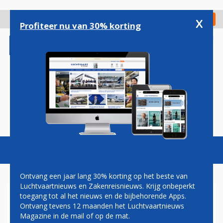
Overslaan
en
x
Digitaal Magazine
Registreer
Check in
naar
Profiteer nu van 30% korting
de
inhoud
gaan
Magazine
Podcasts
Vacatures
Toggl
naviga
Ontvang een jaar lang 30% korting op het beste van
Luchtvaartnieuws en Zakenreisnieuws. Krijg onbeperkt
toegang tot al het nieuws en de bijbehorende Apps.
TEGENVALLER VOOR
Ontvang tevens 12 maanden het Luchtvaartnieuws
GRONINGEN AIRPORT:
Magazine in de mail of op de mat.