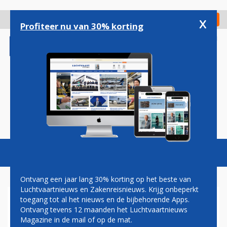
Overslaan
en
x
Digitaal Magazine
Registreer
Check in
naar
Profiteer nu van 30% korting
de
inhoud
gaan
Magazine
Podcasts
Vacatures
Toggl
naviga
Ontvang een jaar lang 30% korting op het beste van
Luchtvaartnieuws en Zakenreisnieuws. Krijg onbeperkt
toegang tot al het nieuws en de bijbehorende Apps.
WEER TEGENSLAG VOOR
Ontvang tevens 12 maanden het Luchtvaartnieuws
CONDOR MET NIEUW
Magazine in de mail of op de mat.