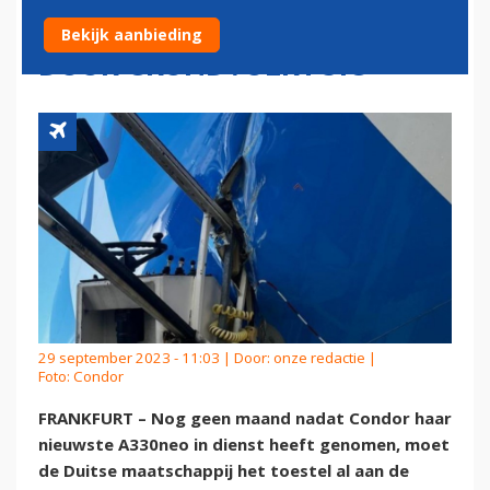
TOESTEL: GAT IN ROMP
Bekijk aanbieding
DOOR GRONDVOERTUIG
29 september 2023 - 11:03 | Door:
onze redactie
|
Foto: Condor
FRANKFURT – Nog geen maand nadat Condor haar
nieuwste A330neo in dienst heeft genomen, moet
de Duitse maatschappij het toestel al aan de