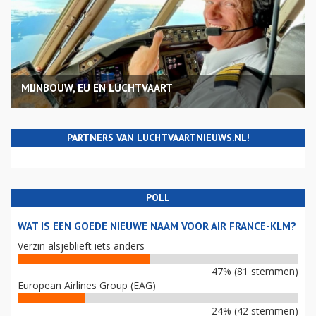
MIJNBOUW, EU EN LUCHTVAART
PARTNERS VAN LUCHTVAARTNIEUWS.NL!
POLL
WAT IS EEN GOEDE NIEUWE NAAM VOOR AIR FRANCE-KLM?
Verzin alsjeblieft iets anders
47% (81 stemmen)
European Airlines Group (EAG)
24% (42 stemmen)