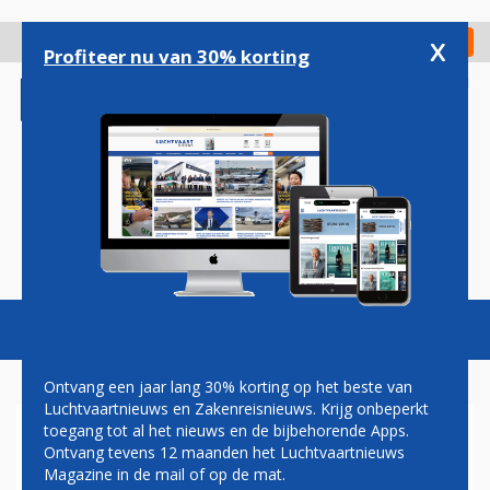
Overslaan
en
x
Digitaal Magazine
Registreer
Check in
naar
Profiteer nu van 30% korting
de
inhoud
gaan
Magazine
Podcasts
Vacatures
Toggl
naviga
Ontvang een jaar lang 30% korting op het beste van
Luchtvaartnieuws en Zakenreisnieuws. Krijg onbeperkt
toegang tot al het nieuws en de bijbehorende Apps.
CONDOR VOEGT DRIE
Ontvang tevens 12 maanden het Luchtvaartnieuws
STEDENBESTEMMINGEN TOE
Magazine in de mail of op de mat.