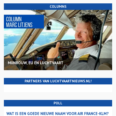
COLUMNS
MIJNBOUW, EU EN LUCHTVAART
PARTNERS VAN LUCHTVAARTNIEUWS.NL!
POLL
WAT IS EEN GOEDE NIEUWE NAAM VOOR AIR FRANCE-KLM?