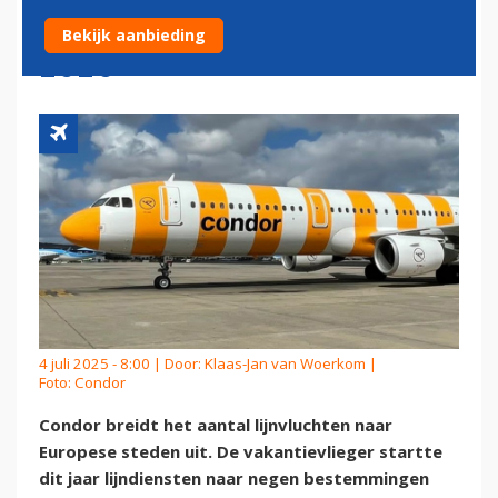
AAN ZOMERDIENSTREGELING
Bekijk aanbieding
2026
4 juli 2025 - 8:00 | Door:
Klaas-Jan van Woerkom
|
Foto: Condor
Condor breidt het aantal lijnvluchten naar
Europese steden uit. De vakantievlieger startte
dit jaar lijndiensten naar negen bestemmingen