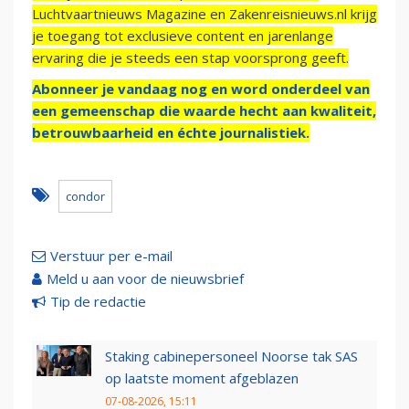
Luchtvaartnieuws Magazine en Zakenreisnieuws.nl krijg
je toegang tot exclusieve content en jarenlange
ervaring die je steeds een stap voorsprong geeft.
Abonneer je vandaag nog en word onderdeel van
een gemeenschap die waarde hecht aan kwaliteit,
betrouwbaarheid en échte journalistiek.
condor
Verstuur per e-mail
Meld u aan voor de nieuwsbrief
Tip de redactie
Staking cabinepersoneel Noorse tak SAS
op laatste moment afgeblazen
07-08-2026, 15:11