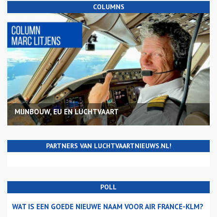
COLUMNS
MIJNBOUW, EU EN LUCHTVAART
PARTNERS VAN LUCHTVAARTNIEUWS.NL!
POLL
WAT IS EEN GOEDE NIEUWE NAAM VOOR AIR FRANCE-KLM?