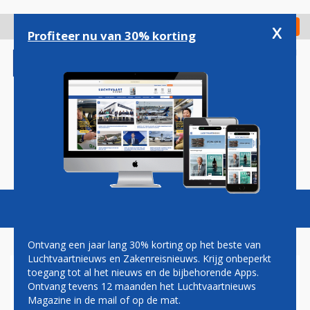
Overslaan
en
x
Digitaal Magazine
Registreer
Check in
naar
Profiteer nu van 30% korting
de
inhoud
gaan
Magazine
Podcasts
Vacatures
Toggl
naviga
Ontvang een jaar lang 30% korting op het beste van
Luchtvaartnieuws en Zakenreisnieuws. Krijg onbeperkt
toegang tot al het nieuws en de bijbehorende Apps.
BESLAGLEGGING OP RYANAIR-
Ontvang tevens 12 maanden het Luchtvaartnieuws
TOESTEL OM OPENSTAANDE
Magazine in de mail of op de mat.