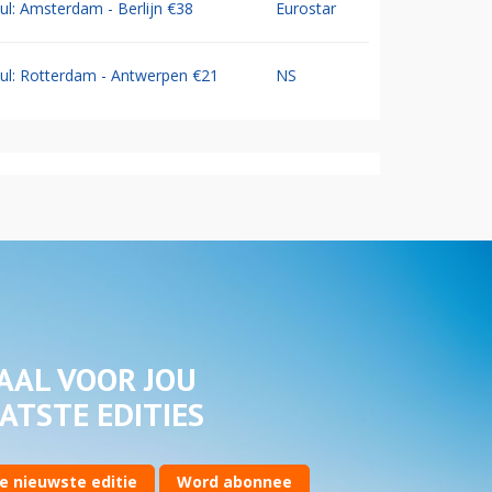
Jul: Amsterdam - Berlijn €38
Eurostar
Jul: Rotterdam - Antwerpen €21
NS
AAL VOOR JOU
ATSTE EDITIES
e nieuwste editie
Word abonnee