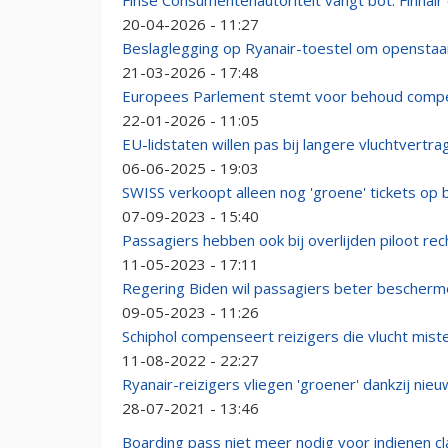
Finse Consumentenautoriteit vangt bot: Finnai
20-04-2026 - 11:27
Beslaglegging op Ryanair-toestel om openstaan
21-03-2026 - 17:48
Europees Parlement stemt voor behoud compen
22-01-2026 - 11:05
EU-lidstaten willen pas bij langere vluchtvertr
06-06-2025 - 19:03
SWISS verkoopt alleen nog 'groene' tickets op 
07-09-2023 - 15:40
Passagiers hebben ook bij overlijden piloot re
11-05-2023 - 17:11
Regering Biden wil passagiers beter bescherme
09-05-2023 - 11:26
Schiphol compenseert reizigers die vlucht mist
11-08-2022 - 22:27
Ryanair-reizigers vliegen 'groener' dankzij nieu
28-07-2021 - 13:46
Boarding pass niet meer nodig voor indienen cl