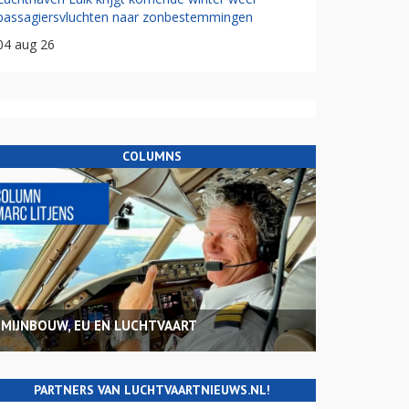
passagiersvluchten naar zonbestemmingen
04 aug 26
COLUMNS
MIJNBOUW, EU EN LUCHTVAART
PARTNERS VAN LUCHTVAARTNIEUWS.NL!