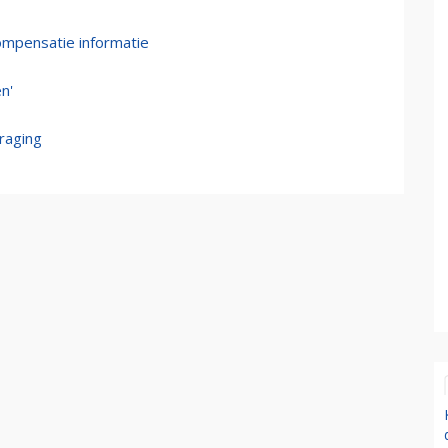
ompensatie informatie
n'
traging