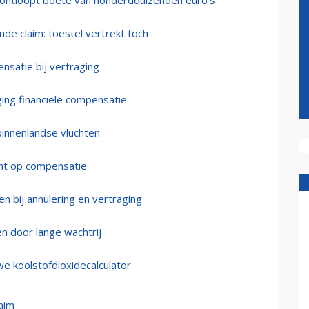
r ontloopt boete van honderdduizenden euro’s
de claim: toestel vertrekt toch
satie bij vertraging
aging financiële compensatie
binnenlandse vluchten
cht op compensatie
n bij annulering en vertraging
en door lange wachtrij
we koolstofdioxidecalculator
aim