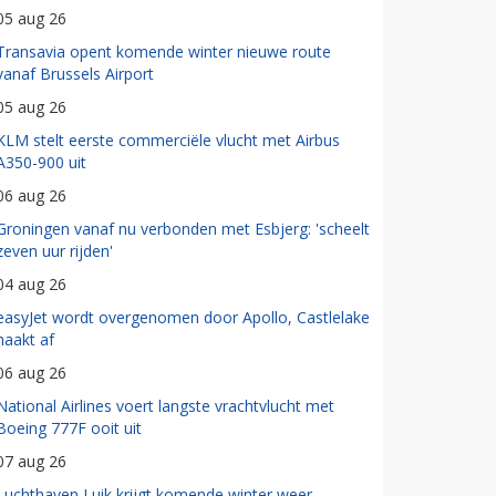
05 aug 26
Transavia opent komende winter nieuwe route
vanaf Brussels Airport
05 aug 26
KLM stelt eerste commerciële vlucht met Airbus
A350-900 uit
06 aug 26
Groningen vanaf nu verbonden met Esbjerg: 'scheelt
zeven uur rijden'
04 aug 26
easyJet wordt overgenomen door Apollo, Castlelake
haakt af
06 aug 26
National Airlines voert langste vrachtvlucht met
Boeing 777F ooit uit
07 aug 26
Luchthaven Luik krijgt komende winter weer