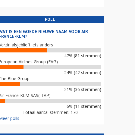
POLL
WAT IS EEN GOEDE NIEUWE NAAM VOOR AIR
FRANCE-KLM?
Verzin alsjeblieft iets anders
47% (81 stemmen)
European Airlines Group (EAG)
24% (42 stemmen)
The Blue Group
21% (36 stemmen)
Air-France-KLM-SAS(-TAP)
6% (11 stemmen)
Totaal aantal stemmen: 170
Meer polls