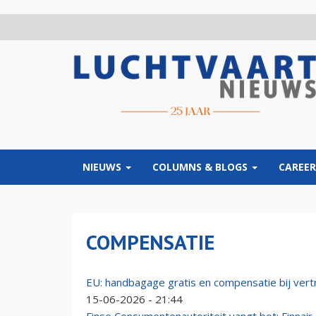
Overslaan
en
naar
de
inhoud
gaan
NIEUWS
COLUMNS & BLOGS
CAREER
COMPENSATIE
EU: handbagage gratis en compensatie bij vertra
15-06-2026 - 21:44