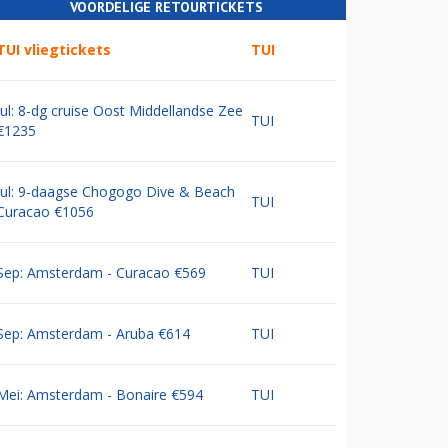
VOORDELIGE RETOURTICKETS
TUI vliegtickets
TUI
Jul: 8-dg cruise Oost Middellandse Zee
TUI
€1235
Jul: 9-daagse Chogogo Dive & Beach
TUI
Curacao €1056
Sep: Amsterdam - Curacao €569
TUI
Sep: Amsterdam - Aruba €614
TUI
Mei: Amsterdam - Bonaire €594
TUI