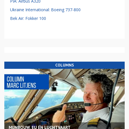
PIA: Airbus A320
Ukraine International: Boeing 737-800
Bek Air: Fokker 100
COLUMNS
MIJNBOUW, EU EN LUCHTVAART