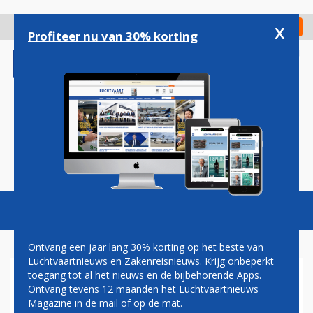
Overslaan
en
x
Digitaal Magazine
Registreer
Check in
naar
Profiteer nu van 30% korting
de
inhoud
gaan
Magazine
Podcasts
Vacatures
Toggl
naviga
Ontvang een jaar lang 30% korting op het beste van
Luchtvaartnieuws en Zakenreisnieuws. Krijg onbeperkt
toegang tot al het nieuws en de bijbehorende Apps.
COMPENSATIE
Ontvang tevens 12 maanden het Luchtvaartnieuws
Magazine in de mail of op de mat.