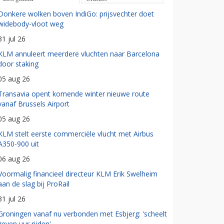
Donkere wolken boven IndiGo: prijsvechter doet
widebody-vloot weg
31 jul 26
KLM annuleert meerdere vluchten naar Barcelona
door staking
05 aug 26
Transavia opent komende winter nieuwe route
vanaf Brussels Airport
05 aug 26
KLM stelt eerste commerciële vlucht met Airbus
A350-900 uit
06 aug 26
Voormalig financieel directeur KLM Erik Swelheim
aan de slag bij ProRail
31 jul 26
Groningen vanaf nu verbonden met Esbjerg: 'scheelt
zeven uur rijden'