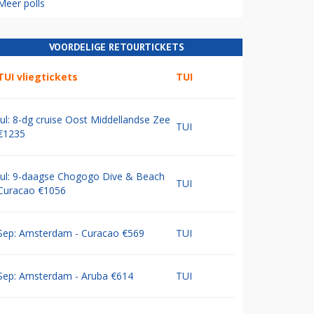
Meer polls
VOORDELIGE RETOURTICKETS
TUI vliegtickets
TUI
Jul: 8-dg cruise Oost Middellandse Zee
TUI
€1235
Jul: 9-daagse Chogogo Dive & Beach
TUI
Curacao €1056
Sep: Amsterdam - Curacao €569
TUI
Sep: Amsterdam - Aruba €614
TUI