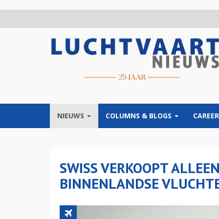
Overslaan
en
naar
de
inhoud
gaan
NIEUWS
COLUMNS & BLOGS
CAREER
SWISS VERKOOPT ALLEEN 
BINNENLANDSE VLUCHT