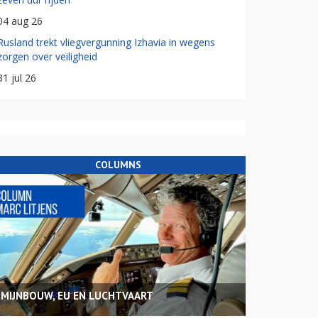
04 aug 26
Rusland trekt vliegvergunning Izhavia in wegens
zorgen over veiligheid
31 jul 26
COLUMNS
MIJNBOUW, EU EN LUCHTVAART