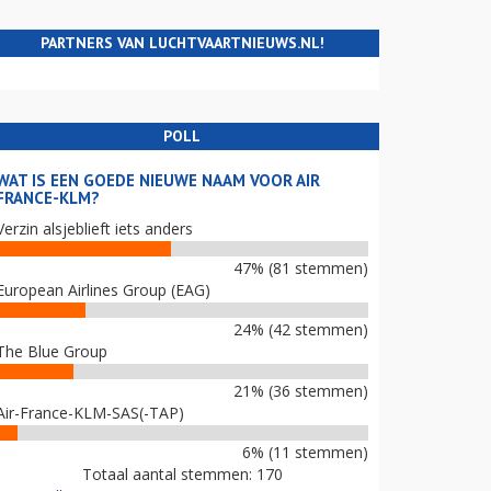
PARTNERS VAN LUCHTVAARTNIEUWS.NL!
POLL
WAT IS EEN GOEDE NIEUWE NAAM VOOR AIR
FRANCE-KLM?
Verzin alsjeblieft iets anders
47% (81 stemmen)
European Airlines Group (EAG)
24% (42 stemmen)
The Blue Group
21% (36 stemmen)
Air-France-KLM-SAS(-TAP)
6% (11 stemmen)
Totaal aantal stemmen: 170