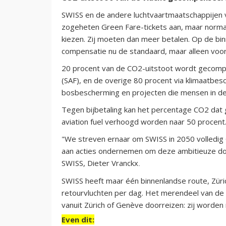
SWISS en de andere luchtvaartmaatschappijen 
zogeheten Green Fare-tickets aan, maar normaal
kiezen. Zij moeten dan meer betalen. Op de bi
compensatie nu de standaard, maar alleen voor 
20 procent van de CO2-uitstoot wordt gecompe
(SAF), en de overige 80 procent via klimaatbe
bosbescherming en projecten die mensen in de
Tegen bijbetaling kan het percentage CO2 da
aviation fuel verhoogd worden naar 50 procent
"We streven ernaar om SWISS in 2050 volledig
aan acties ondernemen om deze ambitieuze doel
SWISS, Dieter Vranckx
.
SWISS heeft maar één binnenlandse route, Zürich
retourvluchten per dag. Het merendeel van de r
vanuit Zürich of Genève doorreizen: zij worden
Even dit: