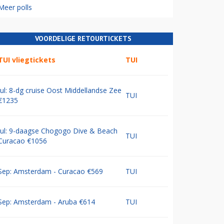
Meer polls
VOORDELIGE RETOURTICKETS
TUI vliegtickets
TUI
Jul: 8-dg cruise Oost Middellandse Zee
TUI
€1235
Jul: 9-daagse Chogogo Dive & Beach
TUI
Curacao €1056
Sep: Amsterdam - Curacao €569
TUI
Sep: Amsterdam - Aruba €614
TUI