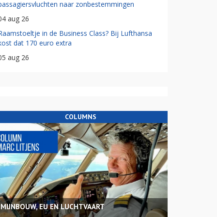
passagiersvluchten naar zonbestemmingen
04 aug 26
Raamstoeltje in de Business Class? Bij Lufthansa
kost dat 170 euro extra
05 aug 26
COLUMNS
MIJNBOUW, EU EN LUCHTVAART