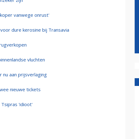
nzeker zijn
edkoper vanwege onrust'
voor dure kerosine bij Transavia
terugverkopen
binnenlandse vluchten
 nu aan prijsverlaging
twee nieuwe tickets
Tsipras 'idioot'