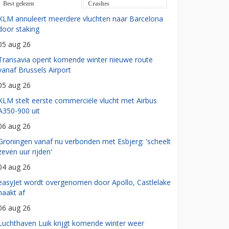
Best gelezen
Crashes
KLM annuleert meerdere vluchten naar Barcelona
door staking
05 aug 26
Transavia opent komende winter nieuwe route
vanaf Brussels Airport
05 aug 26
KLM stelt eerste commerciële vlucht met Airbus
A350-900 uit
06 aug 26
Groningen vanaf nu verbonden met Esbjerg: 'scheelt
zeven uur rijden'
04 aug 26
easyJet wordt overgenomen door Apollo, Castlelake
haakt af
06 aug 26
Luchthaven Luik krijgt komende winter weer