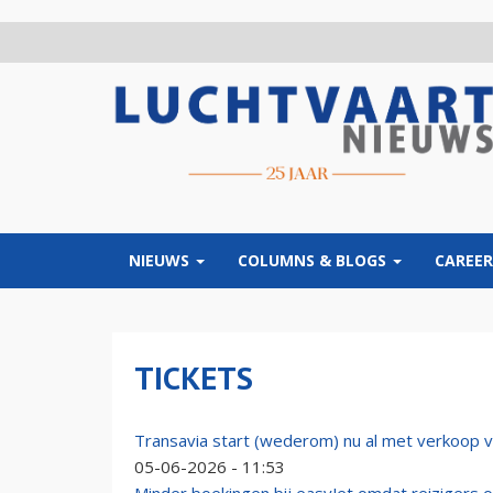
Overslaan
en
naar
de
inhoud
gaan
NIEUWS
COLUMNS & BLOGS
CAREER
TICKETS
Transavia start (wederom) nu al met verkoop v
05-06-2026 - 11:53