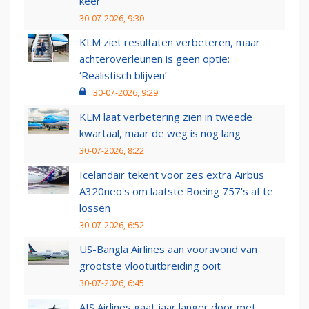
keer
30-07-2026, 9:30
KLM ziet resultaten verbeteren, maar
achteroverleunen is geen optie:
‘Realistisch blijven’
30-07-2026, 9:29
KLM laat verbetering zien in tweede
kwartaal, maar de weg is nog lang
30-07-2026, 8:22
Icelandair tekent voor zes extra Airbus
A320neo's om laatste Boeing 757's af te
lossen
30-07-2026, 6:52
US-Bangla Airlines aan vooravond van
grootste vlootuitbreiding ooit
30-07-2026, 6:45
AIS Airlines gaat jaar langer door met