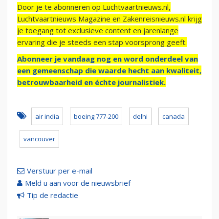
Door je te abonneren op Luchtvaartnieuws.nl,
Luchtvaartnieuws Magazine en Zakenreisnieuws.nl krijg
je toegang tot exclusieve content en jarenlange
ervaring die je steeds een stap voorsprong geeft.
Abonneer je vandaag nog en word onderdeel van
een gemeenschap die waarde hecht aan kwaliteit,
betrouwbaarheid en échte journalistiek.
air india
boeing 777-200
delhi
canada
vancouver
Verstuur per e-mail
Meld u aan voor de nieuwsbrief
Tip de redactie