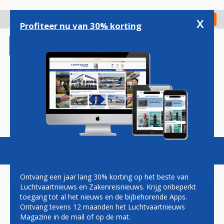
Overslaan
en
x
Digitaal Magazine
Registreer
Check in
naar
Profiteer nu van 30% korting
de
inhoud
gaan
Magazine
Podcasts
Vacatures
Toggl
naviga
Ontvang een jaar lang 30% korting op het beste van
Luchtvaartnieuws en Zakenreisnieuws. Krijg onbeperkt
toegang tot al het nieuws en de bijbehorende Apps.
AIR INDIA ZET VERKEERDE
Ontvang tevens 12 maanden het Luchtvaartnieuws
BOEING 777 IN NAAR
Magazine in de mail of op de mat.