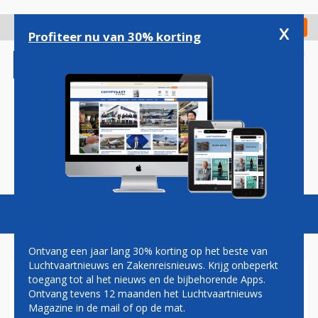
Overslaan
en
x
Digitaal Magazine
Registreer
Check in
naar
Profiteer nu van 30% korting
de
inhoud
gaan
Magazine
Podcasts
Vacatures
Toggl
naviga
Ontvang een jaar lang 30% korting op het beste van
Luchtvaartnieuws en Zakenreisnieuws. Krijg onbeperkt
toegang tot al het nieuws en de bijbehorende Apps.
GRONDPERSONEEL
Ontvang tevens 12 maanden het Luchtvaartnieuws
Magazine in de mail of op de mat.