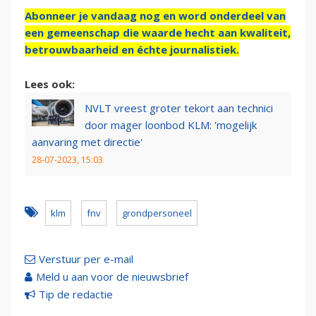
Abonneer je vandaag nog en word onderdeel van
een gemeenschap die waarde hecht aan kwaliteit,
betrouwbaarheid en échte journalistiek.
Lees ook:
NVLT vreest groter tekort aan technici
door mager loonbod KLM: 'mogelijk
aanvaring met directie'
28-07-2023, 15:03
klm
fnv
grondpersoneel
Verstuur per e-mail
Meld u aan voor de nieuwsbrief
Tip de redactie