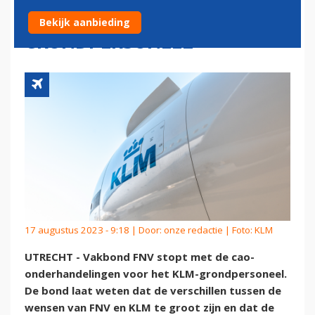
ONDERHANDELINGEN KLM
Bekijk aanbieding
GRONDPERSONEEL
17 augustus 2023 - 9:18 | Door:
onze redactie
| Foto: KLM
UTRECHT - Vakbond FNV stopt met de cao-
onderhandelingen voor het KLM-grondpersoneel.
De bond laat weten dat de verschillen tussen de
wensen van FNV en KLM te groot zijn en dat de