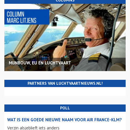
MIJNBOUW, EU EN LUCHTVAART
PARTNERS VAN LUCHTVAARTNIEUWS.NL!
POLL
WAT IS EEN GOEDE NIEUWE NAAM VOOR AIR FRANCE-KLM?
Verzin alsjeblieft iets anders