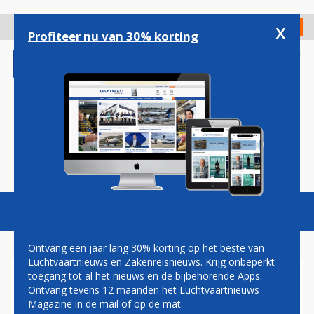
Overslaan
en
x
Digitaal Magazine
Registreer
Check in
naar
Profiteer nu van 30% korting
de
inhoud
gaan
Magazine
Podcasts
Vacatures
Toggl
naviga
Ontvang een jaar lang 30% korting op het beste van
Luchtvaartnieuws en Zakenreisnieuws. Krijg onbeperkt
toegang tot al het nieuws en de bijbehorende Apps.
FNV LUCHTVAART STOPT
Ontvang tevens 12 maanden het Luchtvaartnieuws
MET CAO-
Magazine in de mail of op de mat.