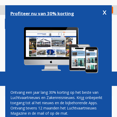
Overslaan
en
x
Digitaal Magazine
Registreer
Check in
naar
Profiteer nu van 30% korting
de
inhoud
gaan
Magazine
Podcasts
Vacatures
Toggl
naviga
Ontvang een jaar lang 30% korting op het beste van
Luchtvaartnieuws en Zakenreisnieuws. Krijg onbeperkt
toegang tot al het nieuws en de bijbehorende Apps.
GRONDPERSONEEL GROTE
Ontvang tevens 12 maanden het Luchtvaartnieuws
AMERIKAANSE VLIEGVELDEN
Magazine in de mail of op de mat.