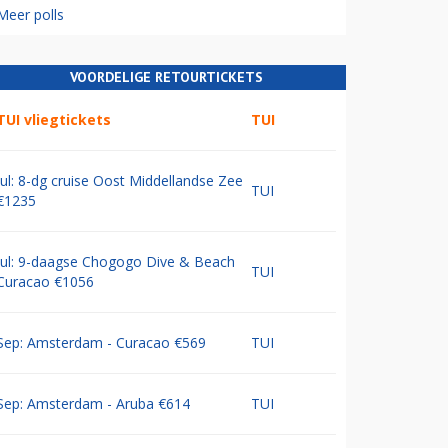
Meer polls
VOORDELIGE RETOURTICKETS
TUI vliegtickets
TUI
Jul: 8-dg cruise Oost Middellandse Zee
TUI
€1235
Jul: 9-daagse Chogogo Dive & Beach
TUI
Curacao €1056
Sep: Amsterdam - Curacao €569
TUI
Sep: Amsterdam - Aruba €614
TUI