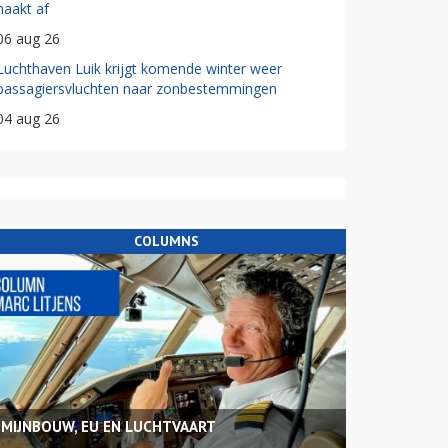
haakt af
06 aug 26
Luchthaven Luik krijgt komende winter weer
passagiersvluchten naar zonbestemmingen
04 aug 26
COLUMNS
MIJNBOUW, EU EN LUCHTVAART