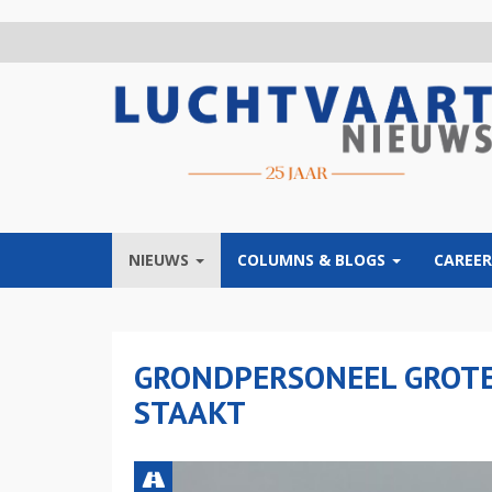
Overslaan
en
naar
de
inhoud
gaan
NIEUWS
COLUMNS & BLOGS
CAREER
GRONDPERSONEEL GROTE
STAAKT