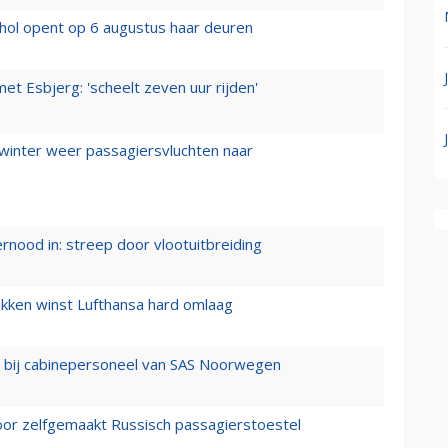
hol opent op 6 augustus haar deuren
t Esbjerg: 'scheelt zeven uur rijden'
 winter weer passagiersvluchten naar
ernood in: streep door vlootuitbreiding
ukken winst Lufthansa hard omlaag
 bij cabinepersoneel van SAS Noorwegen
voor zelfgemaakt Russisch passagierstoestel