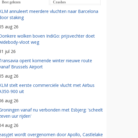
Best gelezen
Crashes
KLM annuleert meerdere vluchten naar Barcelona
door staking
05 aug 26
Donkere wolken boven IndiGo: prijsvechter doet
widebody-vloot weg
31 jul 26
Transavia opent komende winter nieuwe route
vanaf Brussels Airport
05 aug 26
KLM stelt eerste commerciële vlucht met Airbus
A350-900 uit
06 aug 26
Groningen vanaf nu verbonden met Esbjerg: 'scheelt
zeven uur rijden'
04 aug 26
easyJet wordt overgenomen door Apollo, Castlelake