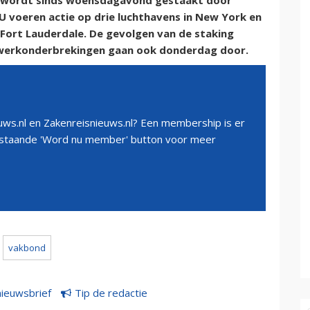
S wordt sinds woensdagavond gestaakt door
 voeren actie op drie luchthavens in New York en
 Fort Lauderdale. De gevolgen van de staking
werkonderbrekingen gaan ook donderdag door.
ws.nl en Zakenreisnieuws.nl? Een membership is er
erstaande 'Word nu member' button voor meer
vakbond
nieuwsbrief
Tip de redactie