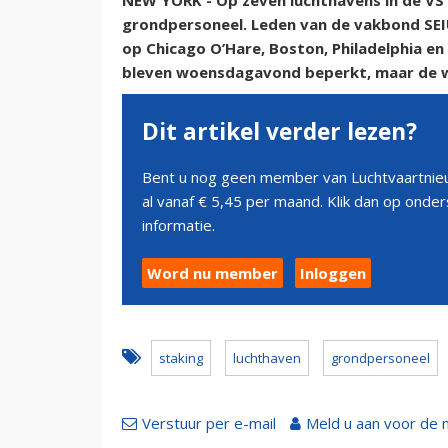
NEW YORK - Op zeven luchthavens in de V
grondpersoneel. Leden van de vakbond SEIU
op Chicago O’Hare, Boston, Philadelphia en
bleven woensdagavond beperkt, maar de 
Dit artikel verder lezen?
Bent u nog geen member van Luchtvaartnieu
al vanaf € 5,45 per maand. Klik dan op ond
informatie.
Word nu member
Inloggen
staking
luchthaven
grondpersoneel
Verstuur per e-mail
Meld u aan voor de 