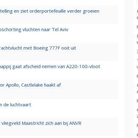
elling en ziet orderportefeuille verder groeien
chorting vluchten naar Tel Aviv
vrachtvlucht met Boeing 777F ooit uit
happij gaat afscheid nemen van A220-100-vloot
 Apollo, Castlelake haakt af
n de luchtvaart
t vliegveld Maastricht zich aan bij ANVR