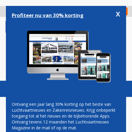
Overslaan
en
x
Digitaal Magazine
Registreer
Check in
naar
Profiteer nu van 30% korting
de
inhoud
gaan
Magazine
Podcasts
Vacatures
Toggl
naviga
Ontvang een jaar lang 30% korting op het beste van
Luchtvaartnieuws en Zakenreisnieuws. Krijg onbeperkt
toegang tot al het nieuws en de bijbehorende Apps.
KLM GEEN LAST VAN
Ontvang tevens 12 maanden het Luchtvaartnieuws
STAKING IN FRANKRIJK
Magazine in de mail of op de mat.