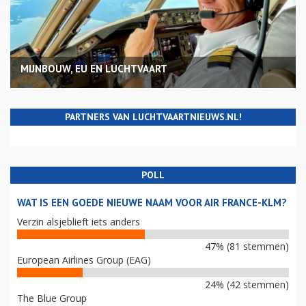
MIJNBOUW, EU EN LUCHTVAART
PARTNERS VAN LUCHTVAARTNIEUWS.NL!
POLL
WAT IS EEN GOEDE NIEUWE NAAM VOOR AIR FRANCE-KLM?
Verzin alsjeblieft iets anders
47% (81 stemmen)
European Airlines Group (EAG)
24% (42 stemmen)
The Blue Group