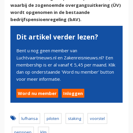
waarbij de zogenoemde overgangsuitkering (ÜV)
wordt opgenomen in de bestaande
bedrijfspensioenregeling (bAV).
Dit artikel verder lezen?
Bent u nog geen member van
Luchtvaartnieuws.nl en Zakenreisnieuws.nl? Een
membership is er al vanaf € 5,45 per maand. Klik
dan op onderstaande 'Word nu member' button
voor meer informatie.
Word nu member
Inloggen
lufhansa
piloten
staking
voorstel
pensioen
klm