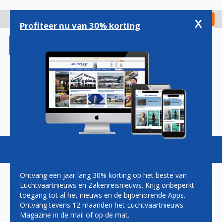
Overslaan
en
x
Digitaal Magazine
Registreer
Check in
naar
Profiteer nu van 30% korting
de
inhoud
gaan
Magazine
Podcasts
Vacatures
Toggl
naviga
Ontvang een jaar lang 30% korting op het beste van
Luchtvaartnieuws en Zakenreisnieuws. Krijg onbeperkt
toegang tot al het nieuws en de bijbehorende Apps.
LUFTHANSA DOET PILOTEN
Ontvang tevens 12 maanden het Luchtvaartnieuws
PENSIOENVOORSTEL DAT
Magazine in de mail of op de mat.