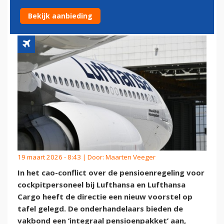
LIJKT OP DAT VAN KLM
Bekijk aanbieding
19 maart 2026 - 8:43 | Door:
Maarten Veeger
In het cao-conflict over de pensioenregeling voor
cockpitpersoneel bij Lufthansa en Lufthansa
Cargo heeft de directie een nieuw voorstel op
tafel gelegd. De onderhandelaars bieden de
vakbond een ‘integraal pensioenpakket’ aan,