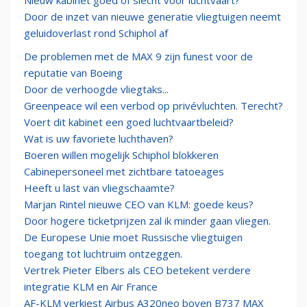
Nieuw kabinet goed of slecht voor luchtvaart?
Door de inzet van nieuwe generatie vliegtuigen neemt
geluidoverlast rond Schiphol af
De problemen met de MAX 9 zijn funest voor de
reputatie van Boeing
Door de verhoogde vliegtaks...
Greenpeace wil een verbod op privévluchten. Terecht?
Voert dit kabinet een goed luchtvaartbeleid?
Wat is uw favoriete luchthaven?
Boeren willen mogelijk Schiphol blokkeren
Cabinepersoneel met zichtbare tatoeages
Heeft u last van vliegschaamte?
Marjan Rintel nieuwe CEO van KLM: goede keus?
Door hogere ticketprijzen zal ik minder gaan vliegen.
De Europese Unie moet Russische vliegtuigen
toegang tot luchtruim ontzeggen.
Vertrek Pieter Elbers als CEO betekent verdere
integratie KLM en Air France
AF-KLM verkiest Airbus A320neo boven B737 MAX