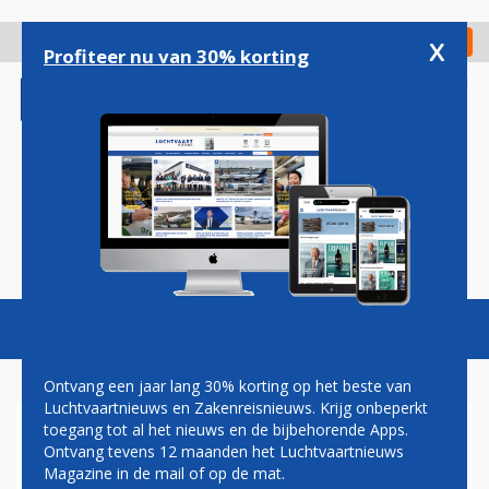
Overslaan
en
x
Digitaal Magazine
Registreer
Check in
naar
Profiteer nu van 30% korting
de
inhoud
gaan
Magazine
Podcasts
Vacatures
Toggl
naviga
Ontvang een jaar lang 30% korting op het beste van
Luchtvaartnieuws en Zakenreisnieuws. Krijg onbeperkt
toegang tot al het nieuws en de bijbehorende Apps.
VERTREK PIETER ELBERS ALS
Ontvang tevens 12 maanden het Luchtvaartnieuws
CEO BETEKENT VERDERE
Magazine in de mail of op de mat.