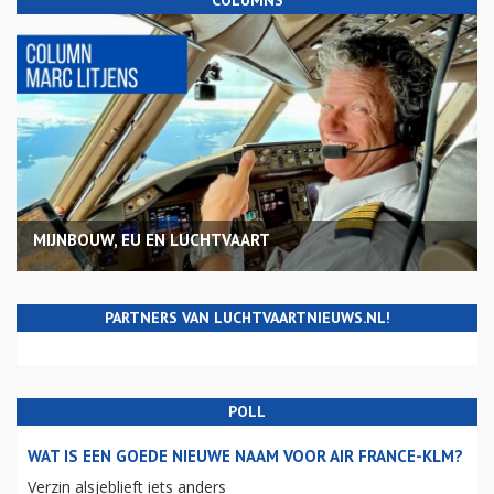
COLUMNS
MIJNBOUW, EU EN LUCHTVAART
PARTNERS VAN LUCHTVAARTNIEUWS.NL!
POLL
WAT IS EEN GOEDE NIEUWE NAAM VOOR AIR FRANCE-KLM?
Verzin alsjeblieft iets anders