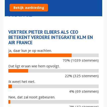
INTEGRATIE KLM EN AIR
Bekijk aanbieding
FRANCE
VERTREK PIETER ELBERS ALS CEO
BETEKENT VERDERE INTEGRATIE KLM EN
AIR FRANCE
Ja, daar kun je op wachten.
70% (1039 stemmen)
Dat ligt eraan wie hem opvolgt.
22% (325 stemmen)
Ik weet het niet.
4% (69 stemmen)
Nee, dat zal nooit gebeuren.
2% (42 stemmen)