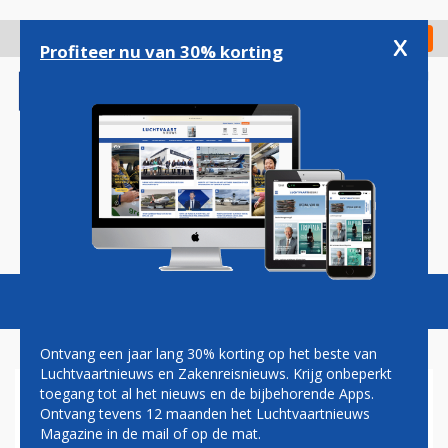
Overslaan
en
x
Digitaal Magazine
Registreer
Check in
naar
Profiteer nu van 30% korting
de
inhoud
gaan
Magazine
Podcasts
Vacatures
Toggl
naviga
Ontvang een jaar lang 30% korting op het beste van
Luchtvaartnieuws en Zakenreisnieuws. Krijg onbeperkt
toegang tot al het nieuws en de bijbehorende Apps.
IK GA DEZE ZOMER OP
Ontvang tevens 12 maanden het Luchtvaartnieuws
VAKANTIE MET HET
Magazine in de mail of op de mat.