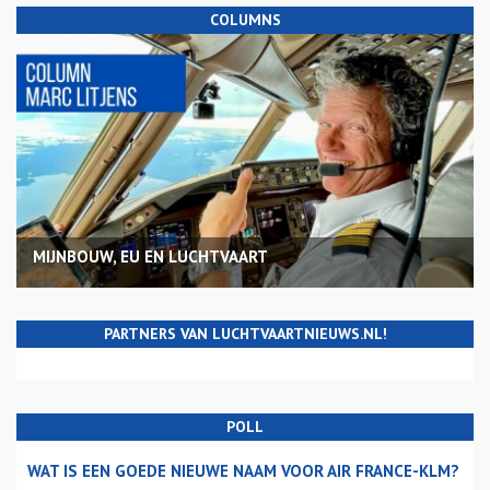
COLUMNS
MIJNBOUW, EU EN LUCHTVAART
PARTNERS VAN LUCHTVAARTNIEUWS.NL!
POLL
WAT IS EEN GOEDE NIEUWE NAAM VOOR AIR FRANCE-KLM?