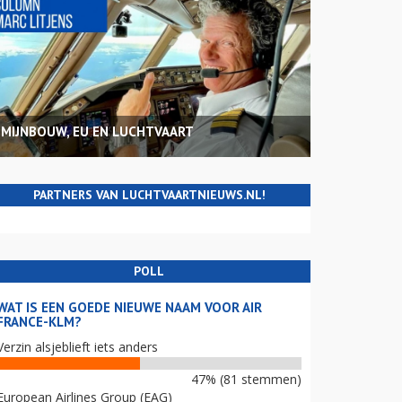
MIJNBOUW, EU EN LUCHTVAART
PARTNERS VAN LUCHTVAARTNIEUWS.NL!
POLL
WAT IS EEN GOEDE NIEUWE NAAM VOOR AIR
FRANCE-KLM?
Verzin alsjeblieft iets anders
47% (81 stemmen)
European Airlines Group (EAG)