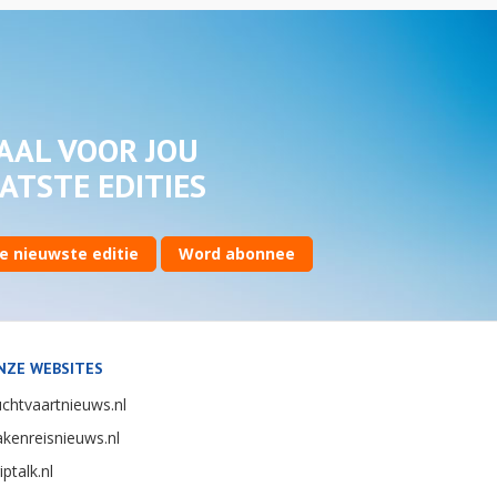
AAL VOOR JOU
ATSTE EDITIES
e nieuwste editie
Word abonnee
NZE WEBSITES
chtvaartnieuws.nl
kenreisnieuws.nl
iptalk.nl