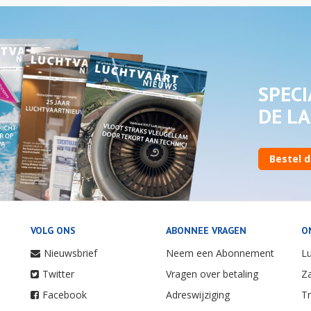
SPECI
DE LA
Bestel d
VOLG ONS
ABONNEE VRAGEN
O
Nieuwsbrief
Neem een Abonnement
Lu
Twitter
Vragen over betaling
Za
Facebook
Adreswijziging
Tr