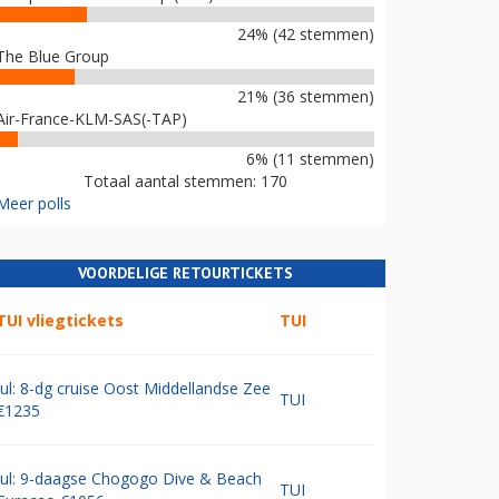
24% (42 stemmen)
The Blue Group
21% (36 stemmen)
Air-France-KLM-SAS(-TAP)
6% (11 stemmen)
Totaal aantal stemmen: 170
Meer polls
VOORDELIGE RETOURTICKETS
TUI vliegtickets
TUI
Jul: 8-dg cruise Oost Middellandse Zee
TUI
€1235
Jul: 9-daagse Chogogo Dive & Beach
TUI