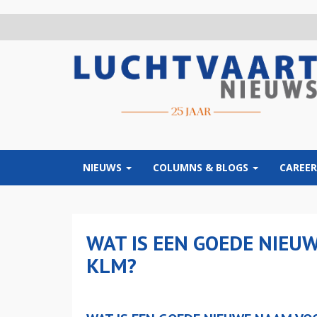
Overslaan
en
naar
de
inhoud
gaan
NIEUWS
COLUMNS & BLOGS
CAREER
WAT IS EEN GOEDE NIEU
KLM?