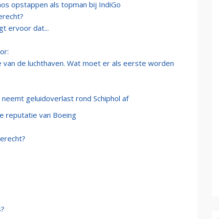
aos opstappen als topman bij IndiGo
erecht?
t ervoor dat...
or:
ie van de luchthaven. Wat moet er als eerste worden
 neemt geluidoverlast rond Schiphol af
e reputatie van Boeing
Terecht?
s?