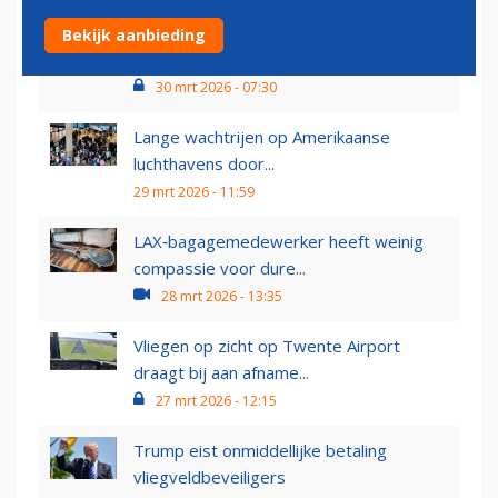
Nieuwste Privium-lounge op Schiphol
Bekijk aanbieding
gaat in juli open
30 mrt 2026 - 07:30
Lange wachtrijen op Amerikaanse
luchthavens door...
29 mrt 2026 - 11:59
LAX‑bagagemedewerker heeft weinig
compassie voor dure...
28 mrt 2026 - 13:35
Vliegen op zicht op Twente Airport
draagt bij aan afname...
27 mrt 2026 - 12:15
Trump eist onmiddellijke betaling
vliegveldbeveiligers