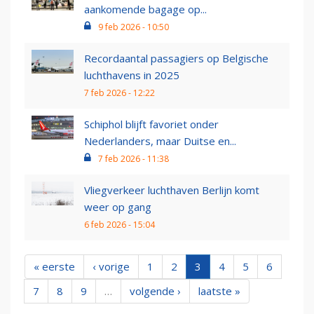
aankomende bagage op...
9 feb 2026 - 10:50
Recordaantal passagiers op Belgische
luchthavens in 2025
7 feb 2026 - 12:22
Schiphol blijft favoriet onder
Nederlanders, maar Duitse en...
7 feb 2026 - 11:38
Vliegverkeer luchthaven Berlijn komt
weer op gang
6 feb 2026 - 15:04
« eerste
‹ vorige
1
2
3
4
5
6
7
8
9
…
volgende ›
laatste »