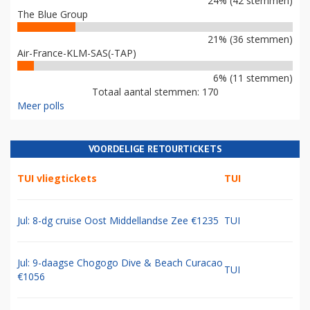
24% (42 stemmen)
The Blue Group
21% (36 stemmen)
Air-France-KLM-SAS(-TAP)
6% (11 stemmen)
Totaal aantal stemmen: 170
Meer polls
VOORDELIGE RETOURTICKETS
TUI vliegtickets
TUI
Jul: 8-dg cruise Oost Middellandse Zee €1235
TUI
Jul: 9-daagse Chogogo Dive & Beach Curacao
TUI
€1056