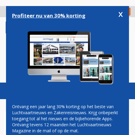
Overslaan
en
x
Digitaal Magazine
Registreer
Check in
naar
Profiteer nu van 30% korting
de
inhoud
gaan
Magazine
Podcasts
Vacatures
Toggl
naviga
Ontvang een jaar lang 30% korting op het beste van
Luchtvaartnieuws en Zakenreisnieuws. Krijg onbeperkt
toegang tot al het nieuws en de bijbehorende Apps.
AIRPORTS
Ontvang tevens 12 maanden het Luchtvaartnieuws
Magazine in de mail of op de mat.