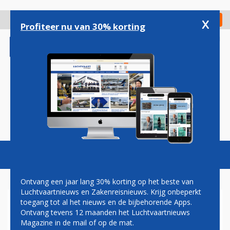
Overslaan
en
x
Digitaal Magazine
Registreer
Check in
naar
Profiteer nu van 30% korting
de
inhoud
gaan
Magazine
Podcasts
Vacatures
Toggl
naviga
Ontvang een jaar lang 30% korting op het beste van
Luchtvaartnieuws en Zakenreisnieuws. Krijg onbeperkt
toegang tot al het nieuws en de bijbehorende Apps.
AIRBUS INTRODUCEERT
Ontvang tevens 12 maanden het Luchtvaartnieuws
NIEUW VIP-CONCEPT VOOR
Magazine in de mail of op de mat.