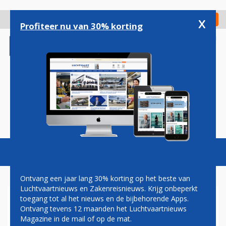
Overslaan
en
x
Digitaal Magazine
Registreer
Check in
naar
Profiteer nu van 30% korting
de
inhoud
gaan
Magazine
Podcasts
Vacatures
Toggl
naviga
Ontvang een jaar lang 30% korting op het beste van
Luchtvaartnieuws en Zakenreisnieuws. Krijg onbeperkt
toegang tot al het nieuws en de bijbehorende Apps.
ASL GROUP WORDT
Ontvang tevens 12 maanden het Luchtvaartnieuws
EXCLUSIEVE DEALER PAL-V
Magazine in de mail of op de mat.