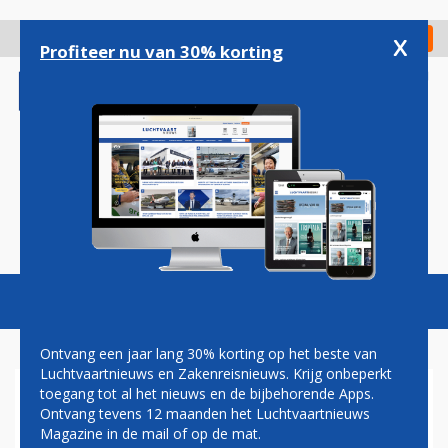
Overslaan
en
x
Digitaal Magazine
Registreer
Check in
naar
Profiteer nu van 30% korting
de
inhoud
gaan
Magazine
Podcasts
Vacatures
Toggl
naviga
Ontvang een jaar lang 30% korting op het beste van
Luchtvaartnieuws en Zakenreisnieuws. Krijg onbeperkt
toegang tot al het nieuws en de bijbehorende Apps.
BAE SYSTEMS PRESENTEERT
Ontvang tevens 12 maanden het Luchtvaartnieuws
LUXUEUZE ABJ FUSION
Magazine in de mail of op de mat.