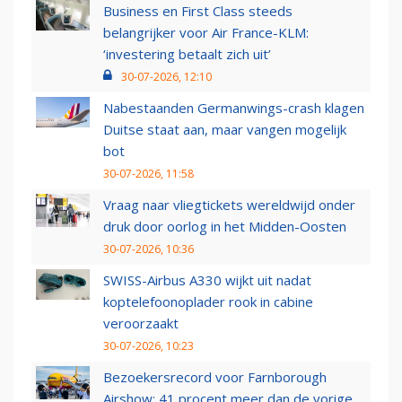
Business en First Class steeds
belangrijker voor Air France-KLM:
‘investering betaalt zich uit’
30-07-2026, 12:10
Nabestaanden Germanwings-crash klagen
Duitse staat aan, maar vangen mogelijk
bot
30-07-2026, 11:58
Vraag naar vliegtickets wereldwijd onder
druk door oorlog in het Midden-Oosten
30-07-2026, 10:36
SWISS-Airbus A330 wijkt uit nadat
koptelefoonoplader rook in cabine
veroorzaakt
30-07-2026, 10:23
Bezoekersrecord voor Farnborough
Airshow: 41 procent meer dan de vorige