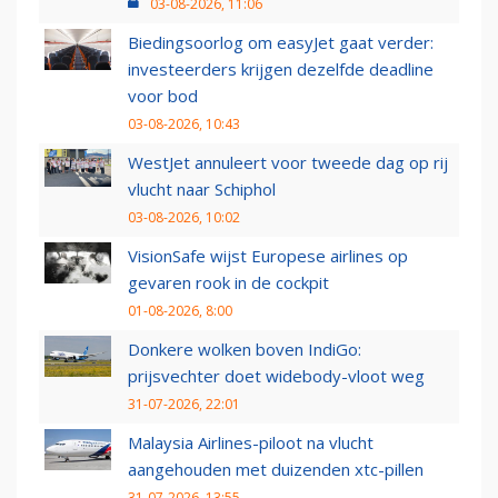
03-08-2026, 11:06
Biedingsoorlog om easyJet gaat verder:
investeerders krijgen dezelfde deadline
voor bod
03-08-2026, 10:43
WestJet annuleert voor tweede dag op rij
vlucht naar Schiphol
03-08-2026, 10:02
VisionSafe wijst Europese airlines op
gevaren rook in de cockpit
01-08-2026, 8:00
Donkere wolken boven IndiGo:
prijsvechter doet widebody-vloot weg
31-07-2026, 22:01
Malaysia Airlines-piloot na vlucht
aangehouden met duizenden xtc-pillen
31-07-2026, 13:55