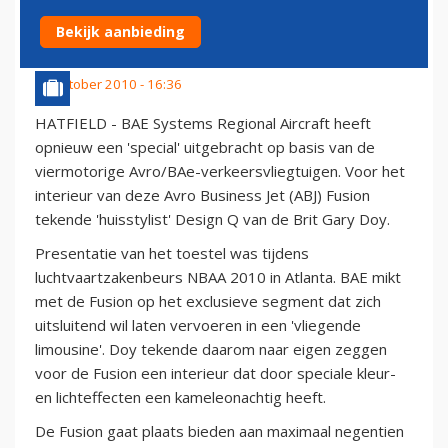
(FOTO'S)
Bekijk aanbieding
24 oktober 2010 - 16:36
HATFIELD - BAE Systems Regional Aircraft heeft
opnieuw een 'special' uitgebracht op basis van de
viermotorige Avro/BAe-verkeersvliegtuigen. Voor het
interieur van deze Avro Business Jet (ABJ) Fusion
tekende 'huisstylist' Design Q van de Brit Gary Doy.
Presentatie van het toestel was tijdens
luchtvaartzakenbeurs NBAA 2010 in Atlanta. BAE mikt
met de Fusion op het exclusieve segment dat zich
uitsluitend wil laten vervoeren in een 'vliegende
limousine'. Doy tekende daarom naar eigen zeggen
voor de Fusion een interieur dat door speciale kleur-
en lichteffecten een kameleonachtig heeft.
De Fusion gaat plaats bieden aan maximaal negentien